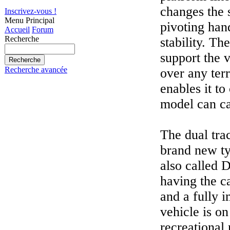
changes the 
Inscrivez-vous !
Menu Principal
pivoting han
Accueil
Forum
Recherche
stability. Th
support the v
Recherche avancée
over any ter
enables it to
model can ca
The dual tra
brand new typ
also called 
having the c
and a fully 
vehicle is o
recreational 