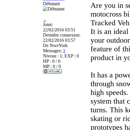
Débutant
Are you in se
motocross bi
Tracked Vehi
Joint:
22/02/2016 03:51
It is an idea
Dernière connexion:
your outdoor
22/02/2016 03:57
De
NweYork
feature of th
Messages:
1
Niveau : 1; EXP : 0
product in yo
HP : 0 / 0
MP : 0 / 0
It has a pow
through snow
high speeds.
system that 
turns. This 
skating or r
prototypes h