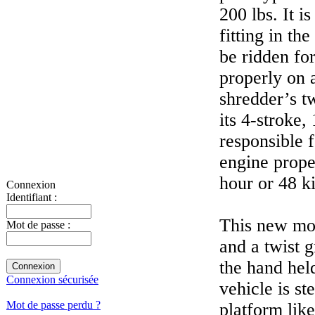
200 lbs. It 
fitting in th
be ridden fo
properly on 
shredder’s t
its 4-stroke
responsible f
engine propel
hour or 48 k
Connexion
Identifiant :
This new mo
Mot de passe :
and a twist g
the hand hel
Connexion sécurisée
vehicle is st
Mot de passe perdu ?
platform lik