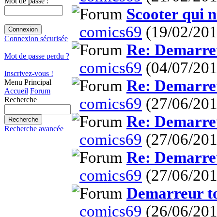
Mot de passe :
Scooter qui n
comics69
(19/02/201
Connexion sécurisée
Re: Demarreu
Mot de passe perdu ?
comics69
(04/07/201
Inscrivez-vous !
Re: Demarreu
Menu Principal
Accueil
Forum
comics69
(27/06/201
Recherche
Re: Demarreu
Recherche avancée
comics69
(27/06/201
Re: Demarreu
comics69
(27/06/201
Demarreur to
comics69
(26/06/201