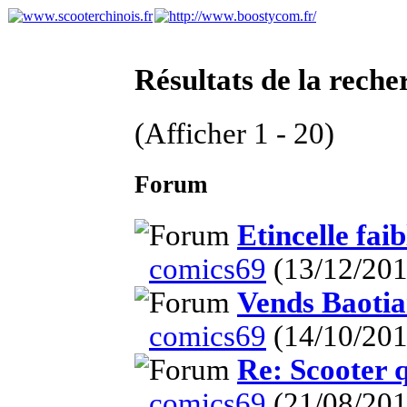
Résultats de la reche
(Afficher 1 - 20)
Forum
Etincelle fai
comics69
(13/12/201
Vends Baotia
comics69
(14/10/201
Re: Scooter qu
comics69
(21/08/201