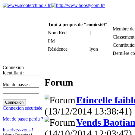
Tout à propos de "comics69"
Membre de
Nom Réel
j
Classement
PM
Contributio
Résidence
lyon
Dernière c
Connexion
Identifiant :
Forum
Mot de passe :
Etincelle faib
Connexion sécurisée
(13/12/2014 13:38:41)
Mot de passe perdu ?
Vends Baotian
Inscrivez-vous !
(14/10/2014 12:03:47)