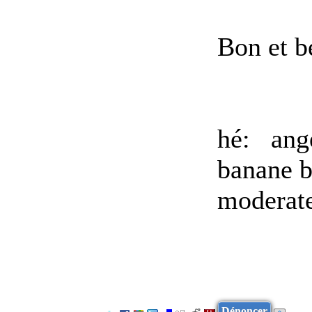
Bon et be
hé:
ang
banane b
moderat
Dénoncer