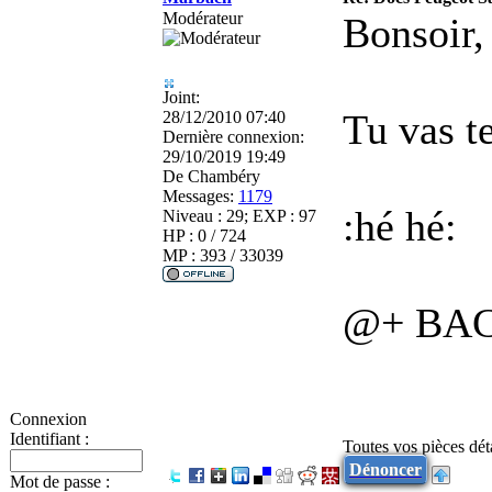
Modérateur
Bonsoir
Joint:
Tu vas t
28/12/2010 07:40
Dernière connexion:
29/10/2019 19:49
De
Chambéry
Messages:
1179
:hé hé:
Niveau : 29; EXP : 97
HP : 0 / 724
MP : 393 / 33039
@+ BA
Connexion
Identifiant :
Toutes vos pièces dé
Dénoncer
Mot de passe :