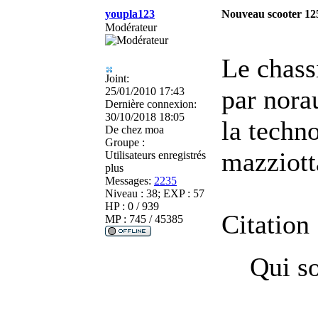
youpla123
Nouveau scooter 125
Modérateur
Le chass
Joint:
par nora
25/01/2010 17:43
Dernière connexion:
30/10/2018 18:05
la techn
De
chez moa
Groupe :
mazziott
Utilisateurs enregistrés
plus
Messages:
2235
Niveau : 38; EXP : 57
HP : 0 / 939
Citation 
MP : 745 / 45385
Qui s