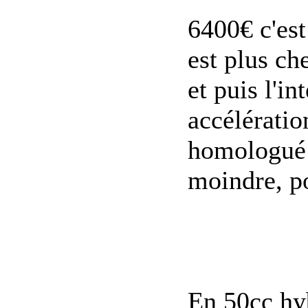
6400€ c'est
est plus ch
et puis l'in
accélératio
homologué 
moindre, po
En 50cc hy