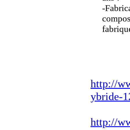
-Fabric
composa
fabriqu
http://w
ybride-1
http://w