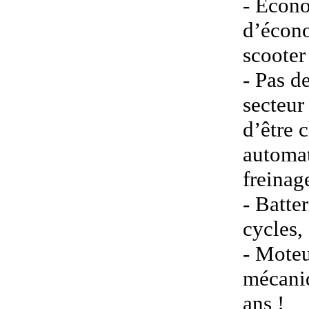
- Écono
d’écono
scooter
- Pas d
secteur
d’être 
automat
freinag
- Batte
cycles,
- Moteu
mécaniq
ans !