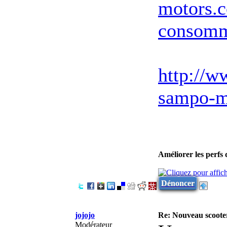
motors.c
consomm
http://ww
sampo-m
Améliorer les perfs
Dénoncer
jojojo
Re: Nouveau scooter
Modérateur