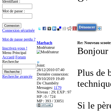
Identifiant :
Mot de passe :
Dénoncer
Connexion sécurisée
Mot de passe perdu ?
Marbach
Re: Nouveau scooter
Modérateur
Bonjour 
Inscrivez-vous !
Menu Principal
Accueil
Forum
Recherche
Joint:
Plus de 
28/12/2010 07:40
Dernière connexion:
Recherche avancée
29/10/2019 19:49
techniqu
De
Chambéry
Messages:
1179
Niveau : 29; EXP : 97
HP : 0 / 724
MP : 393 / 33051
Si le pèr