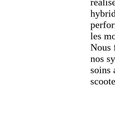
réalis
hybrid
perfor
les mo
Nous f
nos sy
soins 
scoote