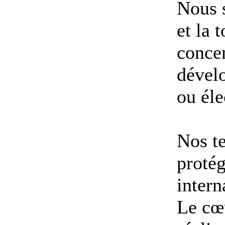
Nous 
et la 
concen
dével
ou éle
Nos te
proté
intern
Le cœu