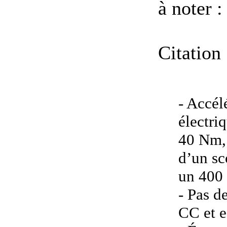
à noter :
Citation 
- Accél
électri
40 Nm, 
d’un sc
un 400
- Pas d
CC et 