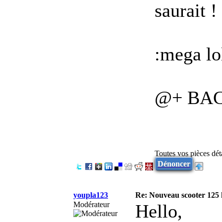
saurait !
:mega lo
@+ BA
Toutes vos pièces dé
Dénoncer
youpla123
Re: Nouveau scooter 125 h
Modérateur
Hello,