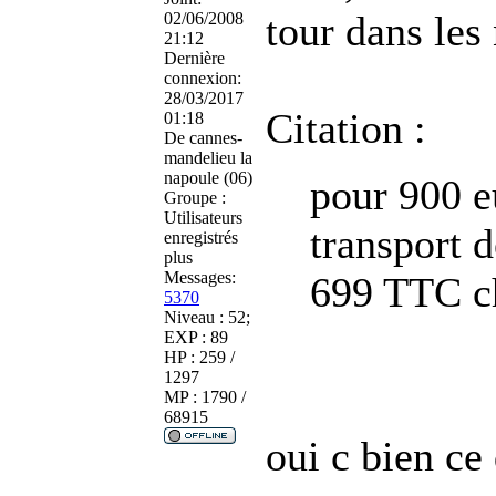
tour dans les
02/06/2008
21:12
Dernière
connexion:
28/03/2017
Citation :
01:18
De
cannes-
mandelieu la
napoule (06)
pour 900 eu
Groupe :
Utilisateurs
transport d
enregistrés
plus
Messages:
699 TTC c
5370
Niveau : 52;
EXP : 89
HP : 259 /
1297
MP : 1790 /
68915
oui c bien ce 