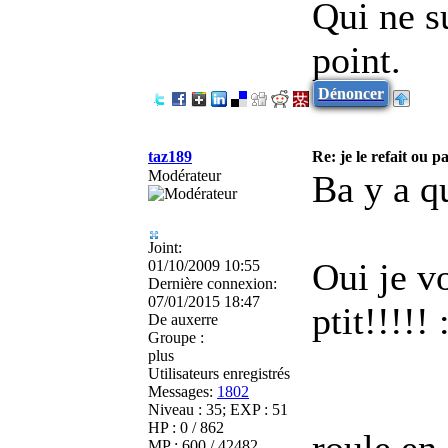
Qui ne s
point.
Dénoncer
taz189
Re: je le refait ou pa
Modérateur
Ba y a q
Joint:
Oui je v
01/10/2009 10:55
Dernière connexion:
07/01/2015 18:47
ptit
!!!!!
De
auxerre
Groupe :
plus
Utilisateurs enregistrés
Messages:
1802
Niveau : 35; EXP : 51
HP : 0 / 862
roule e
MP : 600 / 42482