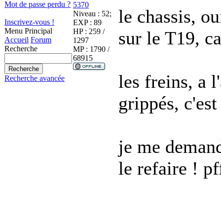
Mot de passe perdu ?
5370
le chassis, oui
Niveau : 52;
Inscrivez-vous !
EXP : 89
Menu Principal
HP : 259 /
sur le T19, c
Accueil
Forum
1297
Recherche
MP : 1790 /
68915
les freins, a 
Recherche avancée
grippés, c'est
je me demande
le refaire ! pf