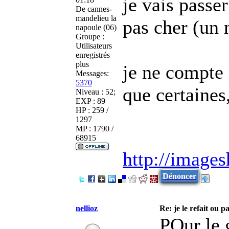
je vais passe
De
cannes-
mandelieu la
pas cher (un 
napoule (06)
Groupe :
Utilisateurs
enregistrés
plus
je ne compte
Messages:
5370
que certaines
Niveau : 52;
EXP : 89
HP : 259 /
1297
MP : 1790 /
68915
http://image
Dénoncer
nellioz
Re: je le refait ou pa
POur le 