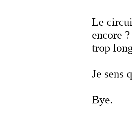
Le circu
encore ? 
trop lon
Je sens q
Bye.