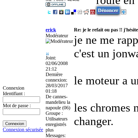
Dénoncer
erick
Re: je le refait ou pas !! j'hésite
Modérateur
je ne me rapp
c'est un jonw
Joint:
02/06/2008
21:12
Dernière
le moteur a u
connexion:
28/03/2017
Connexion
01:18
Identifiant :
De
cannes-
mandelieu la
les chromes n
Mot de passe :
napoule (06)
Groupe :
changer.
Utilisateurs
enregistrés
Connexion sécurisée
plus
Messages: