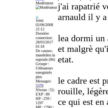
Modérateur
j'ai rapatrié 
arnauld il y a
Joint:
02/06/2008
21:12
Dernière
le
a dormi un 
connexion:
28/03/2017
et malgrè qu'i
01:18
De
cannes-
mandelieu la
etat.
napoule (06)
Groupe :
Utilisateurs
enregistrés
plus
le cadre est 
Messages:
5370
rouille, légè
Niveau : 52;
EXP : 89
HP : 259 /
ce qui est en
1297
MP : 1790 /