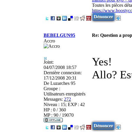
Toutes les pièces dé
https://www.boostyc
Dénoncer
BEBELGUN95
Re: Question a prop
Accro
Yes!
Joint:
04/07/2008 18:57
Allo? Es
Dernière connexion:
17/12/2008 20:31
De
Luzarches 95
Groupe :
Utilisateurs enregistrés
Messages:
272
Niveau : 15; EXP : 42
HP : 0 / 360
MP : 90 / 19070
Dénoncer