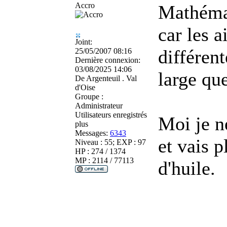
Accro
Mathémat
car les a
Joint:
différen
25/05/2007 08:16
Dernière connexion:
03/08/2025 14:06
large qu
De
Argenteuil . Val
d'Oise
Groupe :
Administrateur
Utilisateurs enregistrés
Moi je n
plus
Messages:
6343
et vais p
Niveau : 55; EXP : 97
HP : 274 / 1374
MP : 2114 / 77113
d'huile.