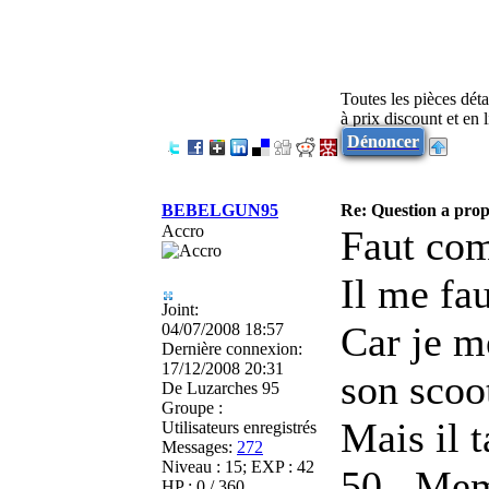
Toutes les pièces dét
à prix discount et en
Dénoncer
BEBELGUN95
Re: Question a prop
Accro
Faut com
Il me fau
Joint:
Car je m
04/07/2008 18:57
Dernière connexion:
17/12/2008 20:31
son scoo
De
Luzarches 95
Groupe :
Mais il 
Utilisateurs enregistrés
Messages:
272
Niveau : 15; EXP : 42
50...Mem
HP : 0 / 360