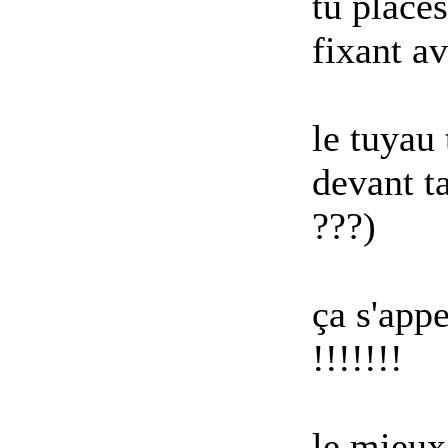
tu places
fixant av
le tuyau 
devant ta
???)
ça s'app
!!!!!!!
le mieux 