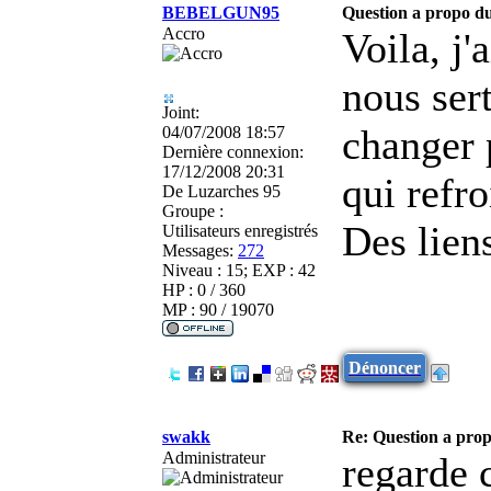
BEBELGUN95
Question a propo du
Accro
Voila, j'
nous sert
Joint:
changer 
04/07/2008 18:57
Dernière connexion:
17/12/2008 20:31
qui refro
De
Luzarches 95
Groupe :
Des lien
Utilisateurs enregistrés
Messages:
272
Niveau : 15; EXP : 42
HP : 0 / 360
MP : 90 / 19070
Dénoncer
swakk
Re: Question a prop
Administrateur
regarde 