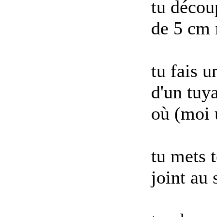
tu découp
de 5 cm 
tu fais u
d'un tuya
où (moi u
tu mets t
joint au 