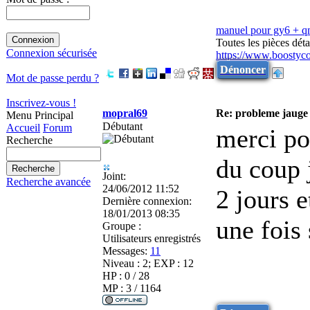
manuel pour gy6 + 
Toutes les pièces dé
Connexion sécurisée
https://www.boostyc
Dénoncer
Mot de passe perdu ?
Inscrivez-vous !
mopral69
Re: probleme jauge 
Menu Principal
Débutant
Accueil
Forum
merci po
Recherche
du coup j
Joint:
Recherche avancée
24/06/2012 11:52
2 jours 
Dernière connexion:
18/01/2013 08:35
une fois 
Groupe :
Utilisateurs enregistrés
Messages:
11
Niveau : 2; EXP : 12
HP : 0 / 28
MP : 3 / 1164