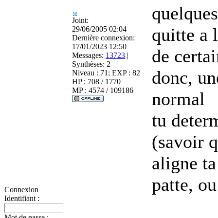
quelques
Joint:
quitte a 
29/06/2005 02:04
Dernière connexion:
17/01/2023 12:50
de certai
Messages:
13723
|
Synthèses:
2
donc, un
Niveau : 71; EXP : 82
HP : 708 / 1770
MP : 4574 / 109186
normal
tu deter
(savoir q
aligne ta
patte, ou
Connexion
Identifiant :
Mot de passe :