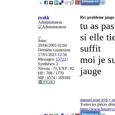
Dénoncer
swakk
Re: probleme jauge 
Administrateur
tu as pas
si elle t
Joint:
suffit
29/06/2005 02:04
Dernière connexion:
17/01/2023 12:50
moi je su
Messages:
13723
|
Synthèses:
2
jauge
Niveau : 71; EXP : 82
HP : 708 / 1770
MP : 4574 / 109186
manuel pour gy6 + 
Toutes les pièces dé
https://www.boostyc
Dénoncer