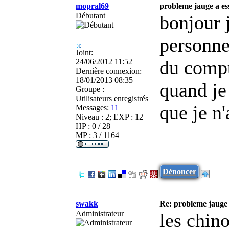
mopral69
probleme jauge a es
Débutant
bonjour j
personne
Joint:
du compt
24/06/2012 11:52
Dernière connexion:
18/01/2013 08:35
quand je
Groupe :
Utilisateurs enregistrés
que je n'
Messages:
11
Niveau : 2; EXP : 12
HP : 0 / 28
MP : 3 / 1164
Dénoncer
swakk
Re: probleme jauge 
Administrateur
les chin