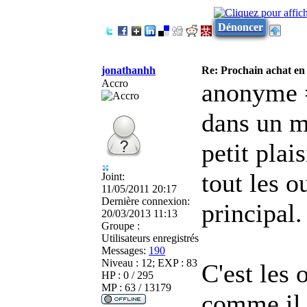
Dénoncer
jonathanhh
Re: Prochain achat en
Accro
anonyme =
dans un m
petit plai
tout les o
Joint:
11/05/2011 20:17
Dernière connexion:
principal.
20/03/2013 11:13
Groupe :
Utilisateurs enregistrés
Messages:
190
Niveau : 12; EXP : 83
C'est les 
HP : 0 / 295
MP : 63 / 13179
comme il f