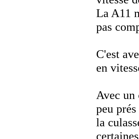
La A11 ma
pas comp
C'est av
en vitess
Avec un c
peu prés 
la culass
certaines