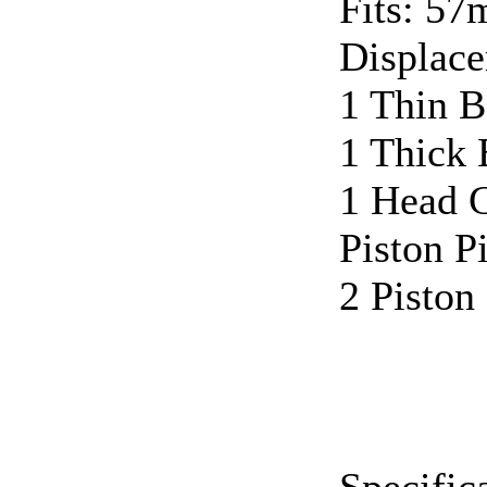
Fits: 57
Displace
1 Thin B
1 Thick
1 Head 
Piston P
2 Piston
Specific