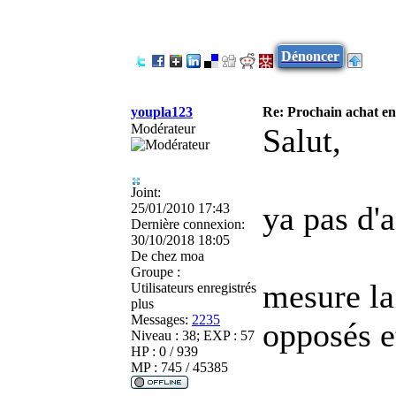
Dénoncer
youpla123
Re: Prochain achat en
Modérateur
Salut,
Joint:
ya pas d'a
25/01/2010 17:43
Dernière connexion:
30/10/2018 18:05
De
chez moa
Groupe :
mesure la
Utilisateurs enregistrés
plus
Messages:
2235
opposés et
Niveau : 38; EXP : 57
HP : 0 / 939
MP : 745 / 45385