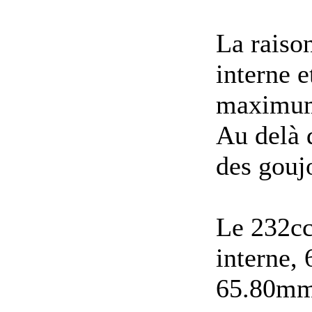
La raiso
interne e
maximum 
Au delà 
des goujo
Le 232cc
interne, 
65.80mm