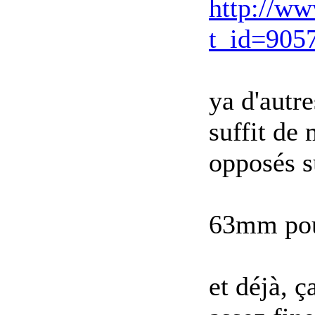
http://ww
t_id=905
ya d'autre
suffit de 
opposés s
63mm pour
et déjà, ç