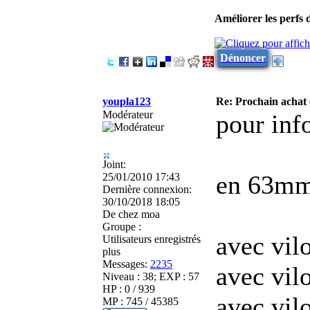
Améliorer les perfs
Dénoncer
youpla123
Re: Prochain achat
Modérateur
pour inf
Joint:
en 63mm 
25/01/2010 17:43
Dernière connexion:
30/10/2018 18:05
De
chez moa
Groupe :
avec vil
Utilisateurs enregistrés
plus
Messages:
2235
avec vil
Niveau : 38; EXP : 57
HP : 0 / 939
avec vil
MP : 745 / 45385