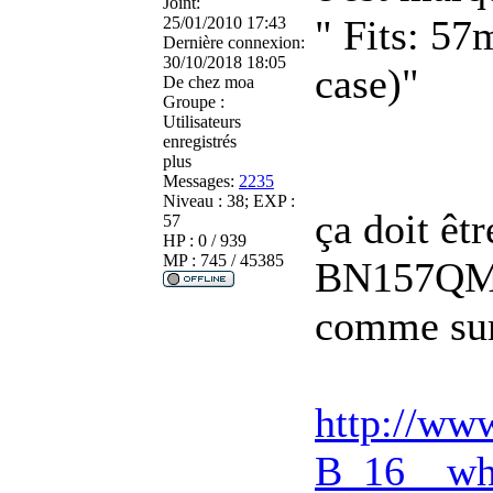
Joint:
" Fits: 5
25/01/2010 17:43
Dernière connexion:
30/10/2018 18:05
case)"
De
chez moa
Groupe :
Utilisateurs
enregistrés
plus
Messages:
2235
Niveau : 38; EXP :
ça doit êt
57
HP : 0 / 939
MP : 745 / 45385
BN157QM
comme sur 
http://ww
B_16__wh