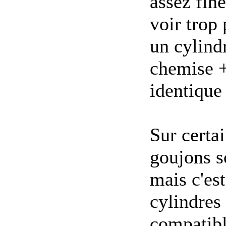
assez fine
voir trop 
un cylin
chemise +
identiqu
Sur certa
goujons s
mais c'es
cylindres 
compatibl