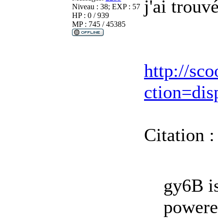
j'ai trou
Niveau : 38; EXP : 57
HP : 0 / 939
MP : 745 / 45385
http://sc
ction=di
Citation :
gy6B is
powered