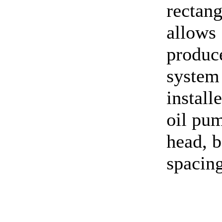
rectang
allows
produce
system 
install
oil pum
head, b
spacing