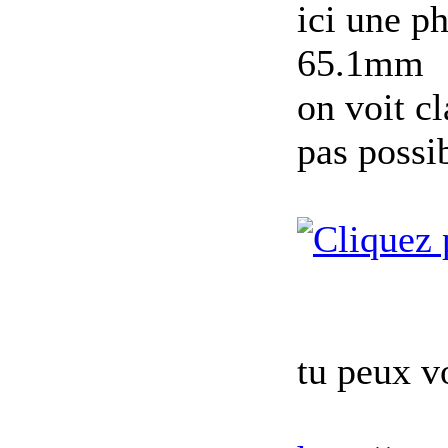
ici une p
65.1mm
on voit c
pas possi
tu peux v