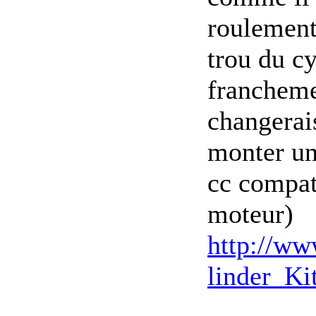
roulement
trou du c
franchemen
changerais
monter un
cc compat
moteur)
http://ww
linder_Kit