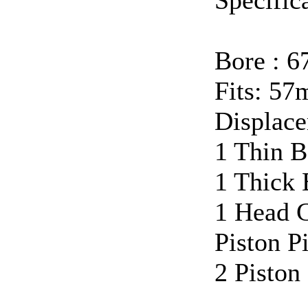
Bore : 
Fits: 57
Displace
1 Thin B
1 Thick
1 Head 
Piston P
2 Piston