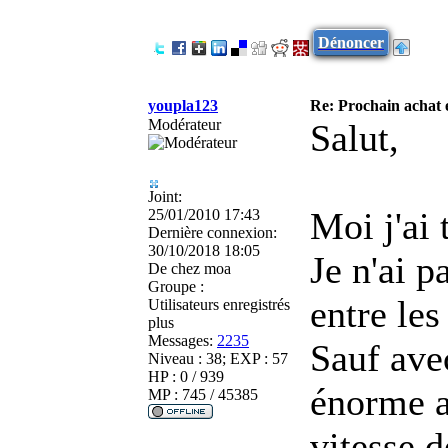
Dénoncer
youpla123
Re: Prochain achat 
Modérateur
Salut,
Joint:
Moi j'ai
25/01/2010 17:43
Dernière connexion:
30/10/2018 18:05
Je n'ai p
De
chez moa
Groupe :
entre le
Utilisateurs enregistrés
plus
Messages:
2235
Sauf ave
Niveau : 38; EXP : 57
HP : 0 / 939
énorme a
MP : 745 / 45385
vitesse d