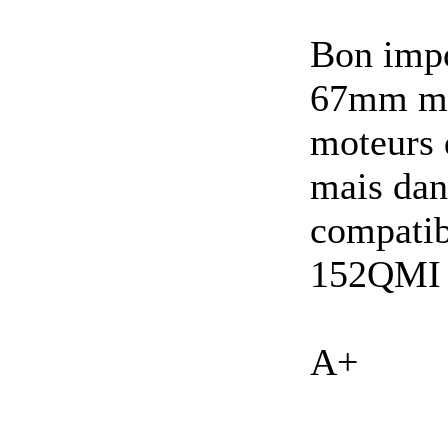
Bon impo
67mm mêm
moteurs 
mais dans
compatib
152QMI 
A+