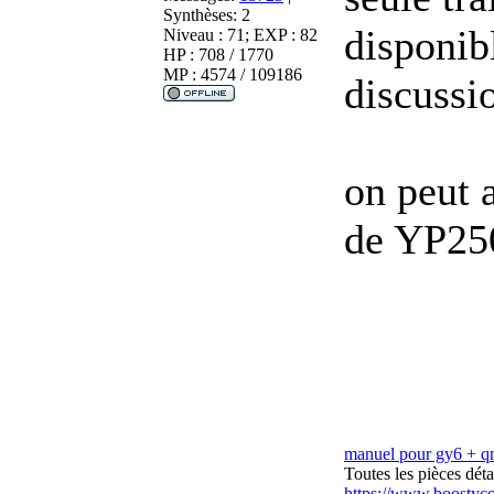
Synthèses:
2
disponib
Niveau : 71; EXP : 82
HP : 708 / 1770
MP : 4574 / 109186
discussi
on peut 
de YP25
manuel pour gy6 + 
Toutes les pièces dé
https://www.boostyc