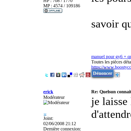
HP : 708 / 1770
MP : 4574 / 109186
savoir qu
manuel pour gy6 + 
Toutes les pièces dé
https://www.boostyc
Dénoncer
erick
Re: Quelsun connai
Modérateur
je laisse
d'attendr
Joint:
02/06/2008 21:12
Dernière connexion: