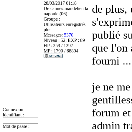
28/03/2017 01:18
de plus,
De
cannes-mandelieu la
napoule (06)
s'exprime
Groupe :
Utilisateurs enregistrés
plus
publié s
Messages:
5370
Niveau : 52; EXP : 89
que l'on
HP : 259 / 1297
MP : 1790 / 68894
fourni ...
je ne me
gentilles
forum et
Connexion
Identifiant :
admin tra
Mot de passe :