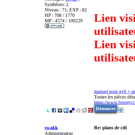
Synthèses:
2
Niveau : 71; EXP : 82
Lien vis
HP : 708 / 1770
MP : 4574 / 109229
utilisat
Lien vis
utilisat
manuel pour gy6 + 
Toutes les pièces dé
https://www.boostyc
Dénoncer
swakk
Re: plans de cdi
Administrateur