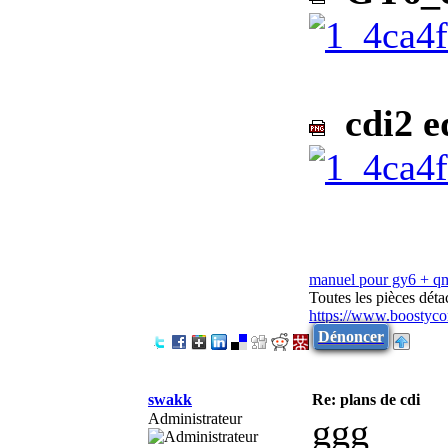
cdi2 e
manuel pour gy6 + q
Toutes les pièces dét
https://www.boostyco
Dénoncer
swakk
Re: plans de cdi
Administrateur
ggg