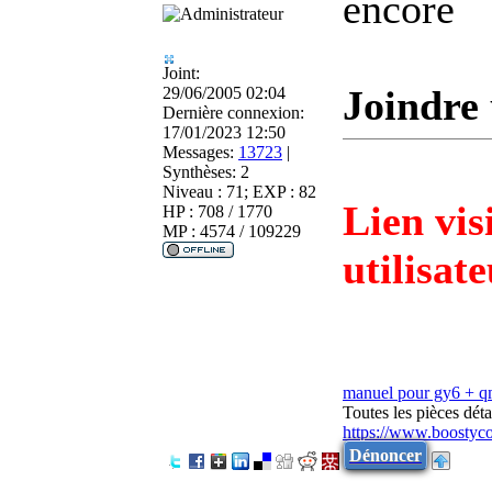
encore
Joint:
Joindre 
29/06/2005 02:04
Dernière connexion:
17/01/2023 12:50
Messages:
13723
|
Synthèses:
2
Niveau : 71; EXP : 82
Lien vis
HP : 708 / 1770
MP : 4574 / 109229
utilisat
manuel pour gy6 + 
Toutes les pièces dé
https://www.boostyc
Dénoncer