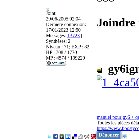
Joint:
Joindre 
29/06/2005 02:04
Dernière connexion:
17/01/2023 12:50
Messages:
13723
|
Synthèses:
2
Niveau : 71; EXP : 82
HP : 708 / 1770
MP : 4574 / 109229
gy6ign
manuel pour gy6 + 
Toutes les pièces dé
https://www.boostyc
Dénoncer