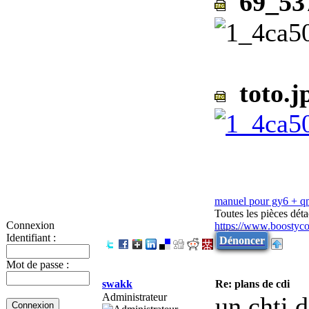
69_537
toto.j
manuel pour gy6 + q
Toutes les pièces dét
Connexion
https://www.boostyco
Identifiant :
Dénoncer
Mot de passe :
swakk
Re: plans de cdi
Administrateur
un chti 