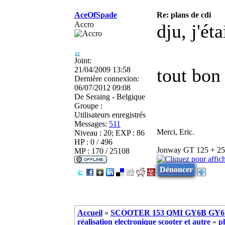
AceOfSpade
Re: plans de cdi
Accro
dju, j'ét
Joint:
tout bon
21/04/2009 13:58
Dernière connexion:
06/07/2012 09:08
De
Seraing - Belgique
Groupe :
Utilisateurs enregistrés
Messages:
511
Merci, Eric.
Niveau : 20; EXP : 86
HP : 0 / 496
Jonway GT 125 + 25 -
MP : 170 / 25108
Dénoncer
Accueil
»
SCOOTER 153 QMI GY6B GY6 
réalisation electronique scooter et autre
»
p