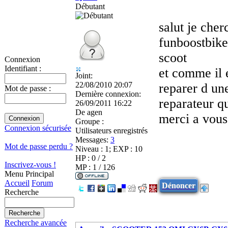
Débutant
salut je che
funboostbike
scoot
Connexion
Identifiant :
et comme il 
Joint:
22/08/2010 20:07
reparer d un
Mot de passe :
Dernière connexion:
reparateur qu
26/09/2011 16:22
De
agen
merci a vous
Groupe :
Connexion sécurisée
Utilisateurs enregistrés
Messages:
3
Mot de passe perdu ?
Niveau : 1; EXP : 10
HP : 0 / 2
Inscrivez-vous !
MP : 1 / 126
Menu Principal
Accueil
Forum
Dénoncer
Recherche
Recherche avancée