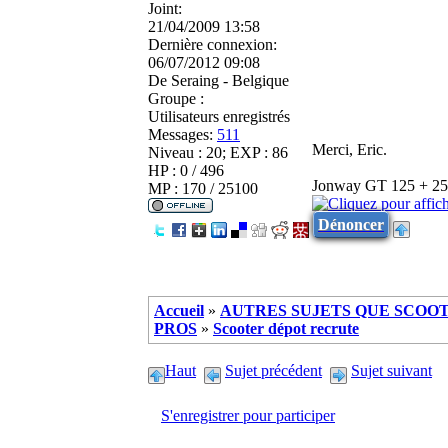
Joint:
21/04/2009 13:58
Dernière connexion:
06/07/2012 09:08
De
Seraing - Belgique
Groupe :
Utilisateurs enregistrés
Messages:
511
Merci, Eric.
Niveau : 20; EXP : 86
HP : 0 / 496
Jonway GT 125 + 25 -
MP : 170 / 25100
Dénoncer
Accueil
»
AUTRES SUJETS QUE SCOOTE
PROS
»
Scooter dépot recrute
Haut
Sujet précédent
Sujet suivant
S'enregistrer pour participer