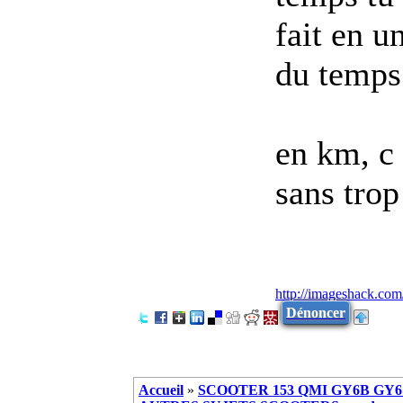
fait en u
du temps
en km, c
sans trop
http://imageshack.com
Dénoncer
Accueil
»
SCOOTER 153 QMI GY6B GY6 