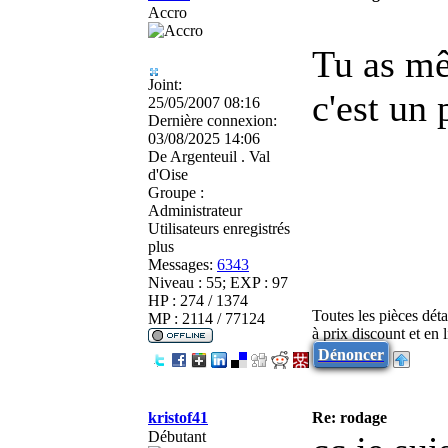
Accro
Tu as mê
Joint:
c'est un
25/05/2007 08:16
Dernière connexion:
03/08/2025 14:06
De
Argenteuil . Val
d'Oise
Groupe :
Administrateur
Utilisateurs enregistrés
plus
Messages:
6343
Niveau : 55; EXP : 97
HP : 274 / 1374
Toutes les pièces dét
MP : 2114 / 77124
à prix discount et en
Dénoncer
kristof41
Re: rodage
Débutant