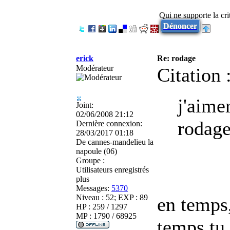
Qui ne supporte la cri
Dénoncer
erick
Re: rodage
Modérateur
Citation 
j'aime
Joint:
02/06/2008 21:12
rodag
Dernière connexion:
28/03/2017 01:18
De
cannes-mandelieu la
napoule (06)
Groupe :
Utilisateurs enregistrés
plus
Messages:
5370
Niveau : 52; EXP : 89
en temps
HP : 259 / 1297
MP : 1790 / 68925
temps tu 