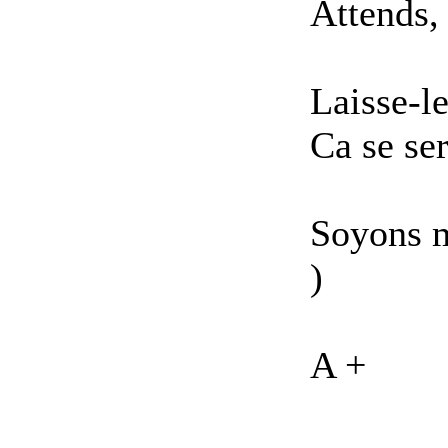
Attends, 
Laisse-le
Ca se sera
Soyons m
)
A +