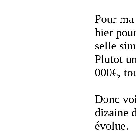
Pour ma 
hier pou
selle sim
Plutot u
000€, tou
Donc voil
dizaine 
évolue.