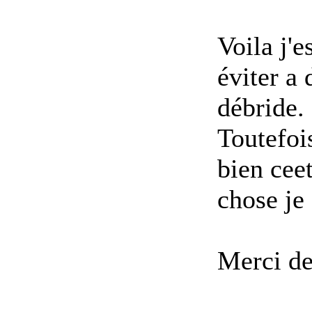
Voila j'
éviter a 
débride.
Toutefois
bien ce
e
chose je 
Merci de