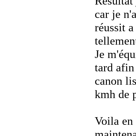
Résultat 
car je n'
réussit a
tellement
Je m'équi
tard afin
canon li
kmh de p
Voila en
maintena