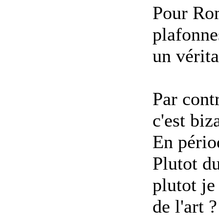
Pour Rom
plafonne
un vérita
Par contr
c'est biz
En pério
Plutot d
plutot j
de l'art ?