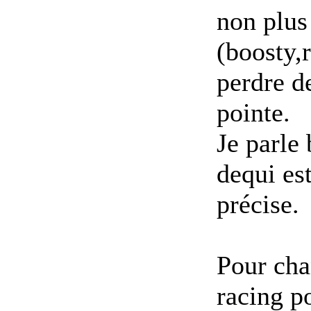
non plus 
(boosty,r
perdre de
pointe.
Je parle
de
qui es
précise.
Pour cha
racing p