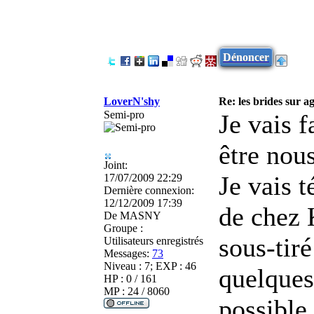
Dénoncer
LoverN'shy
Re: les brides sur ag
Semi-pro
Je vais 
être nous
Joint:
Je vais 
17/07/2009 22:29
Dernière connexion:
12/12/2009 17:39
de chez 
De
MASNY
Groupe :
sous-tiré
Utilisateurs enregistrés
Messages:
73
Niveau : 7; EXP : 46
quelques 
HP : 0 / 161
MP : 24 / 8060
possible 