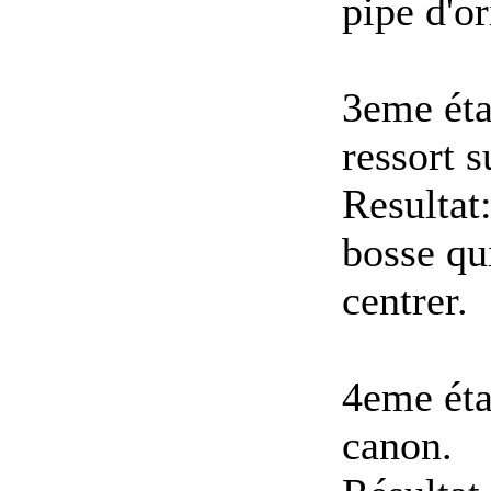
pipe d'or
3eme éta
ressort s
Resultat:
bosse qu
centrer.
4eme éta
canon.