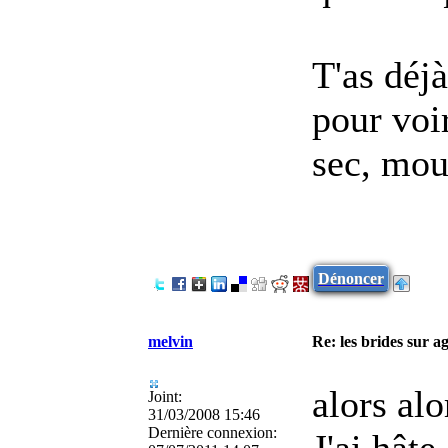
T'as déj
pour voir
sec, moui
Dénoncer
melvin
Re: les brides sur ag
alors alors
Joint:
31/03/2008 15:46
Dernière connexion:
J'ai hâte