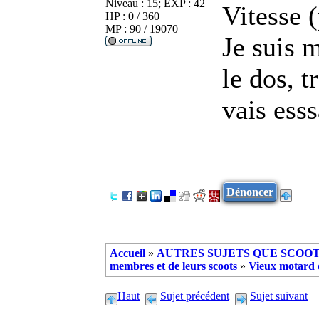
Niveau : 15; EXP : 42
Vitesse (
HP : 0 / 360
MP : 90 / 19070
Je suis 
le dos, 
vais esss
Dénoncer
Accueil
»
AUTRES SUJETS QUE SCOOTE
membres et de leurs scoots
»
Vieux motard q
Haut
Sujet précédent
Sujet suivant