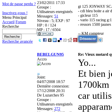
23/02/2011 17:33
Mot de passe perdu ?
gt 125 JONWAY S
Groupe :
- cdi bleu boite a air 
Utilisateurs enregistrés
Inscrivez-vous !
- gicleur 115
Messages:
51
Menu Principal
- vario 115 racing g:
Niveau : 5; EXP : 97
Accueil
Forum
- ressors 1500 jaune
HP : 0 / 124
Recherche
MP : 17 / 6504
-- KM compteur
Dénoncer
Recherche avancée
BEBELGUN95
Re: Vieux motard qu
Accro
Yo...
Et bien 
Joint:
1700km a
04/07/2008 18:57
Dernière connexion:
17/12/2008 20:31
car util
De
Luzarches 95
Groupe :
apparame
Utilisateurs enregistrés
Messages:
272