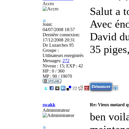
Accro
Salut a t
Avec éno
Joint:
04/07/2008 18:57
David du
Dernière connexion:
17/12/2008 20:31
De
Luzarches 95
35 piges
Groupe :
Utilisateurs enregistrés
Messages:
272
Niveau : 15; EXP : 42
HP : 0 / 360
MP : 90 / 19070
Dénoncer
swakk
Re: Vieux motard qu
Administrateur
ben voila