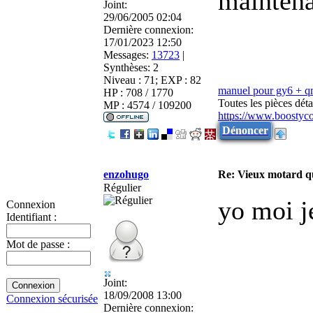
maintena
Joint:
29/06/2005 02:04
Dernière connexion:
17/01/2023 12:50
Messages:
13723
|
Synthèses:
2
Niveau : 71; EXP : 82
manuel pour gy6 + 
HP : 708 / 1770
Toutes les pièces dé
MP : 4574 / 109200
https://www.boostyc
Dénoncer
enzohugo
Re: Vieux motard qu
Régulier
yo moi j
Connexion
Identifiant :
Mot de passe :
Joint:
18/09/2008 13:00
Connexion sécurisée
Dernière connexion: