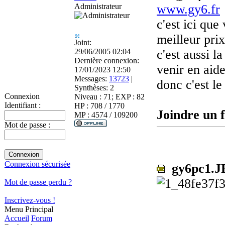
Administrateur
www.gy6.fr
c'est ici que
meilleur prix
Joint:
29/06/2005 02:04
c'est aussi l
Dernière connexion:
venir en aid
17/01/2023 12:50
Messages:
13723
|
donc c'est le
Synthèses:
2
Connexion
Niveau : 71; EXP : 82
Identifiant :
HP : 708 / 1770
Joindre un f
MP : 4574 / 109200
Mot de passe :
Connexion sécurisée
gy6pc1.J
Mot de passe perdu ?
Inscrivez-vous !
Menu Principal
Accueil
Forum