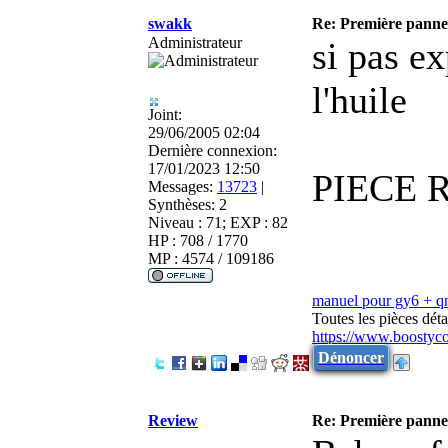
swakk
Re: Première panne
Administrateur
si pas ex
l'huile
Joint:
29/06/2005 02:04
Dernière connexion:
17/01/2023 12:50
PIECE 
Messages:
13723
|
Synthèses:
2
Niveau : 71; EXP : 82
HP : 708 / 1770
MP : 4574 / 109186
manuel pour gy6 + 
Toutes les pièces dé
https://www.boostyc
Dénoncer
Review
Re: Première panne