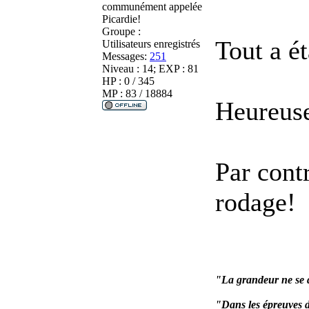
communément appelée
Picardie!
Groupe :
Tout a ét
Utilisateurs enregistrés
Messages:
251
Niveau : 14; EXP : 81
HP : 0 / 345
MP : 83 / 18884
Heureuse
Par contr
rodage!
"La grandeur ne se d
"Dans les épreuves d