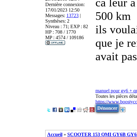
ca leur 
Dernière connexion:
17/01/2023 12:50
500 km
Messages:
13723
|
Synthèses:
2
ils voula
Niveau : 71; EXP : 82
HP : 708 / 1770
MP : 4574 / 109186
que je re
avait pa
manuel pour gy6 + 
Toutes les pièces dé
https://www.boostyc
Dénoncer
Accueil
»
SCOOTER 153 QMI GY6B GY6 