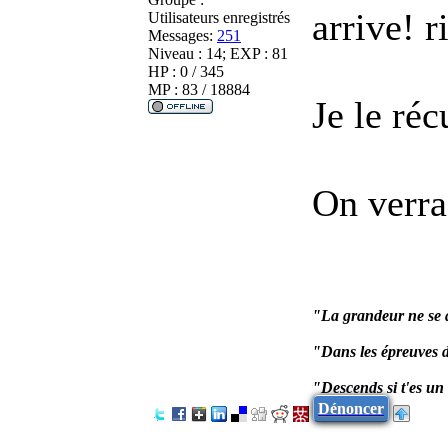
arrive! 
Utilisateurs enregistrés
Messages:
251
Niveau : 14; EXP : 81
HP : 0 / 345
MP : 83 / 18884
Je le ré
On verra 
"La grandeur ne se d
"Dans les épreuves d
"Descends si t'es u
Dénoncer