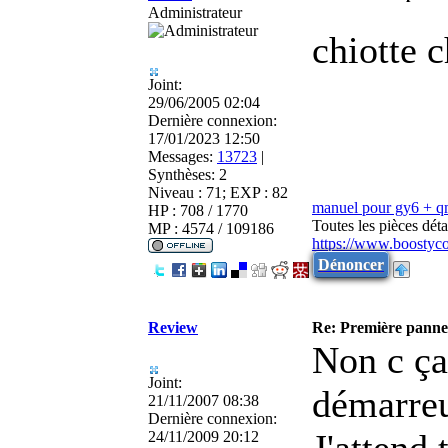
Administrateur
chiotte c
Joint:
29/06/2005 02:04
Dernière connexion:
17/01/2023 12:50
Messages:
13723
|
Synthèses:
2
Niveau : 71; EXP : 82
manuel pour gy6 + 
HP : 708 / 1770
Toutes les pièces dé
MP : 4574 / 109186
https://www.boostyc
Dénoncer
Review
Re: Première panne
Non c ça
Joint:
démarreur
21/11/2007 08:38
Dernière connexion:
J'attend 
24/11/2009 20:12