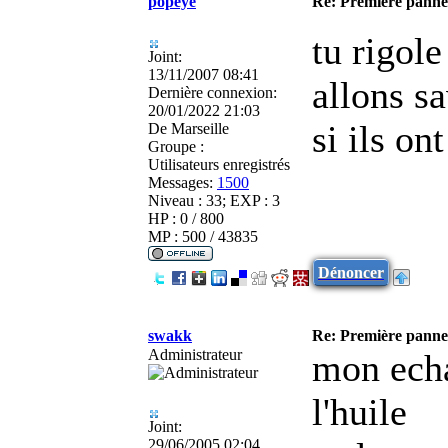
popeye
Re: Première panne
tu rigole
Joint:
13/11/2007 08:41
allons s
Dernière connexion:
20/01/2022 21:03
si ils on
De
Marseille
Groupe :
Utilisateurs enregistrés
Messages:
1500
Niveau : 33; EXP : 3
HP : 0 / 800
MP : 500 / 43835
Dénoncer
swakk
Re: Première panne
Administrateur
mon echa
l'huile
Joint:
29/06/2005 02:04