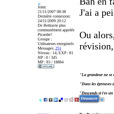
Bah en fa
Joint:
J'ai a pe
21/11/2007 08:38
Dernière connexion:
24/11/2009 20:12
De
Bettravie plus
communément appelée
Ou alors,
Picardie!
Groupe :
révision
Utilisateurs enregistrés
Messages:
251
Niveau : 14; EXP : 81
HP : 0 / 345
MP : 83 / 18884
"La grandeur ne se d
"Dans les épreuves d
"Descends si t'es u
Dénoncer