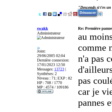
"Descends si t'es u
Dénoncer
swakk
Re: Première panne
Administrateur
au moins
comme mo
Joint:
n'a pas 
29/06/2005 02:04
Dernière connexion:
17/01/2023 12:50
d'ailleu
Messages:
13723
|
Synthèses:
2
pas coul
Niveau : 71; EXP : 82
HP : 708 / 1770
MP : 4574 / 109186
car je vi
pannes et