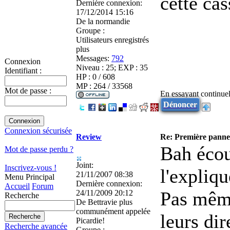
cette ca
Dernière connexion:
17/12/2014 15:16
De
la normandie
Groupe :
Utilisateurs enregistrés
plus
Messages:
792
Connexion
Niveau : 25; EXP : 35
Identifiant :
HP : 0 / 608
MP : 264 / 33568
Mot de passe :
En essayant continuell
Dénoncer
Connexion sécurisée
Review
Re: Première panne
Bah écou
Mot de passe perdu ?
Joint:
Inscrivez-vous !
l'expliqu
21/11/2007 08:38
Menu Principal
Dernière connexion:
Accueil
Forum
Pas mêm
24/11/2009 20:12
Recherche
De
Bettravie plus
communément appelée
leurs dir
Picardie!
Recherche avancée
Groupe :