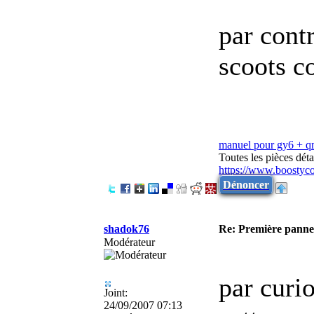
par cont
scoots c
manuel pour gy6 + 
Toutes les pièces dé
https://www.boostyc
Dénoncer
shadok76
Re: Première panne
Modérateur
par curio
Joint:
24/09/2007 07:13