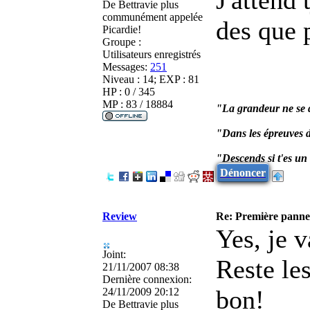
De
Bettravie plus
communément appelée
des que 
Picardie!
Groupe :
Utilisateurs enregistrés
Messages:
251
Niveau : 14; EXP : 81
HP : 0 / 345
MP : 83 / 18884
"La grandeur ne se d
"Dans les épreuves d
"Descends si t'es u
Dénoncer
Review
Re: Première panne
Yes, je v
Joint:
Reste les
21/11/2007 08:38
Dernière connexion:
bon!
24/11/2009 20:12
De
Bettravie plus