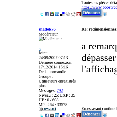
Toutes les pièces dé
https://www.boostyc
Dénoncer
shadok76
Re: redimensionnez 
Modérateur
a remarqu
Joint:
dépasser
24/09/2007 07:13
Dernière connexion:
l'affich
17/12/2014 15:16
De
la normandie
Groupe :
Utilisateurs enregistrés
plus
Messages:
792
Niveau : 25; EXP : 35
HP : 0 / 608
MP : 264 / 33578
En essayant continuell
Dénoncer