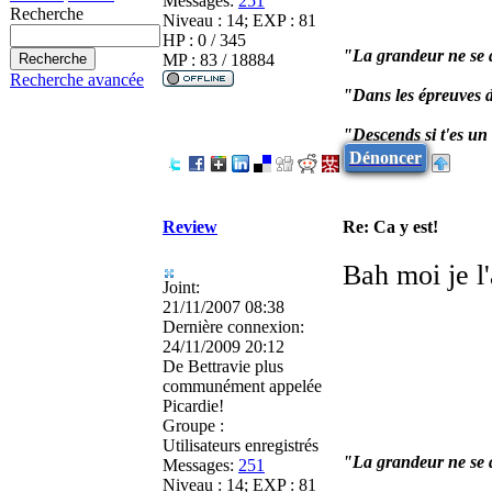
Messages:
251
Recherche
Niveau : 14; EXP : 81
HP : 0 / 345
"La grandeur ne se d
MP : 83 / 18884
Recherche avancée
"Dans les épreuves d
"Descends si t'es u
Dénoncer
Review
Re: Ca y est!
Bah moi je l'
Joint:
21/11/2007 08:38
Dernière connexion:
24/11/2009 20:12
De
Bettravie plus
communément appelée
Picardie!
Groupe :
Utilisateurs enregistrés
"La grandeur ne se d
Messages:
251
Niveau : 14; EXP : 81