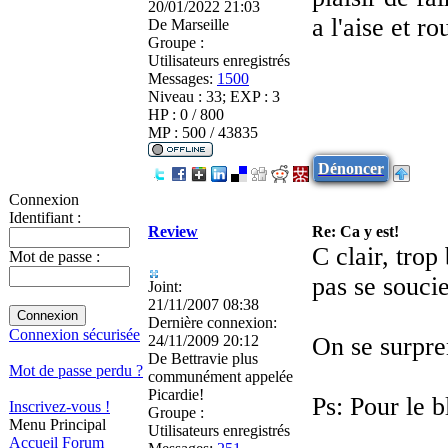
20/01/2022 21:03
a l'aise et r
De
Marseille
Groupe :
Utilisateurs enregistrés
Messages:
1500
Niveau : 33; EXP : 3
HP : 0 / 800
MP : 500 / 43835
Dénoncer
Connexion
Identifiant :
Review
Re: Ca y est!
C clair, trop
Mot de passe :
pas se soucie
Joint:
21/11/2007 08:38
Dernière connexion:
Connexion sécurisée
24/11/2009 20:12
On se surpr
De
Bettravie plus
Mot de passe perdu ?
communément appelée
Picardie!
Ps: Pour le 
Inscrivez-vous !
Groupe :
Menu Principal
Utilisateurs enregistrés
Accueil
Forum