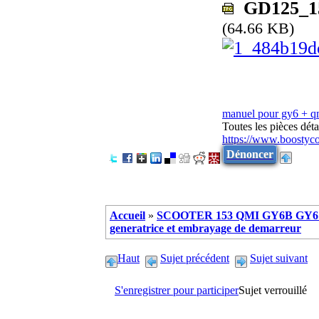
GD125_150
(64.66 KB)
manuel pour gy6 + 
Toutes les pièces dé
https://www.boostyc
Dénoncer
Accueil
»
SCOOTER 153 QMI GY6B GY6 
generatrice et embrayage de demarreur
Haut
Sujet précédent
Sujet suivant
S'enregistrer pour participer
Sujet verrouillé