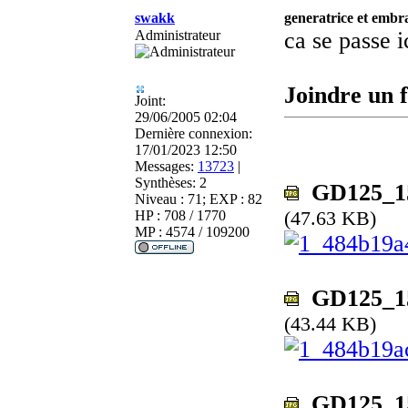
swakk
generatrice et emb
Administrateur
ca se passe i
Joindre un f
Joint:
29/06/2005 02:04
Dernière connexion:
17/01/2023 12:50
Messages:
13723
|
Synthèses:
2
GD125_150
Niveau : 71; EXP : 82
(47.63 KB)
HP : 708 / 1770
MP : 4574 / 109200
GD125_150
(43.44 KB)
GD125_150