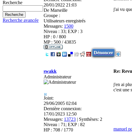
Recherche
20/01/2022 21:03
j'ai vu qu
De
Marseille
Groupe :
Recherche avancée
Utilisateurs enregistrés
Messages:
1500
Niveau : 33; EXP : 3
HP : 0 / 800
MP : 500 / 43835
Dénoncer
swakk
Re: Revu
Administrateur
j'en ai pl
c'est une
Joint:
29/06/2005 02:04
Dernière connexion:
17/01/2023 12:50
Messages:
13723
|
Synthèses:
2
Niveau : 71; EXP : 82
manuel p
HP : 708 / 1770