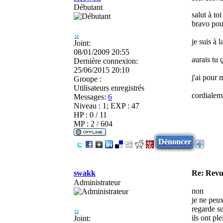
Débutant
salut à t
bravo pour
je suis à 
Joint:
08/01/2009 20:55
aurais tu 
Dernière connexion:
25/06/2015 20:10
j'ai pour 
Groupe :
Utilisateurs enregistrés
cordialem
Messages:
6
Niveau : 1; EXP : 47
HP : 0 / 11
MP : 2 / 604
Dénoncer
swakk
Re: Revu
Administrateur
non
je ne peux
regarde s
ils ont pl
Joint: