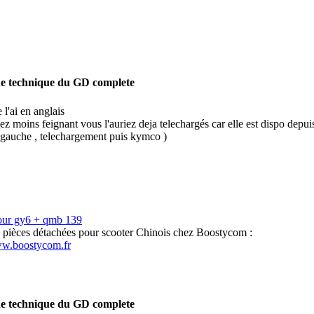
e technique du GD complete
 l'ai en anglais
iez moins feignant vous l'auriez deja telechargés car elle est dispo depu
gauche , telechargement puis kymco )
our gy6 + qmb 139
s pièces détachées pour scooter Chinois chez Boostycom :
ww.boostycom.fr
e technique du GD complete