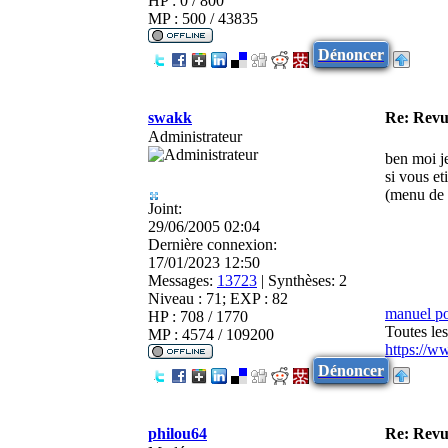
HP : 0 / 800
MP : 500 / 43835
Dénoncer
swakk
Re: Revu
Administrateur
ben moi je
si vous et
(menu de 
Joint:
29/06/2005 02:04
Dernière connexion:
17/01/2023 12:50
Messages:
13723
|
Synthèses:
2
Niveau : 71; EXP : 82
manuel p
HP : 708 / 1770
Toutes le
MP : 4574 / 109200
https://w
Dénoncer
philou64
Re: Revu