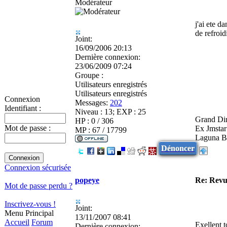
Modérateur
j'ai ete d
de refroid
Joint:
16/09/2006 20:13
Dernière connexion:
23/06/2009 07:24
Groupe :
Utilisateurs enregistrés
Utilisateurs enregistrés
Connexion
Messages:
202
Identifiant :
Niveau : 13; EXP : 25
Grand Din
HP : 0 / 306
Mot de passe :
Ex Jmstar
MP : 67 / 17799
Laguna B
Dénoncer
Connexion sécurisée
popeye
Re: Revu
Mot de passe perdu ?
Inscrivez-vous !
Joint:
Menu Principal
13/11/2007 08:41
Accueil
Forum
Exellent t
Dernière connexion: