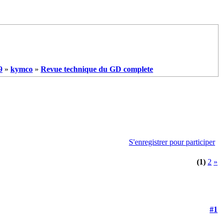
9
»
kymco
»
Revue technique du GD complete
S'enregistrer pour participer
(1)
2
»
#1