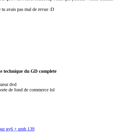
e tu avais pas mal de revue :D
e technique du GD complete
usieur dvd
 sorte de fond de commerce lol
our gy6 + qmb 139