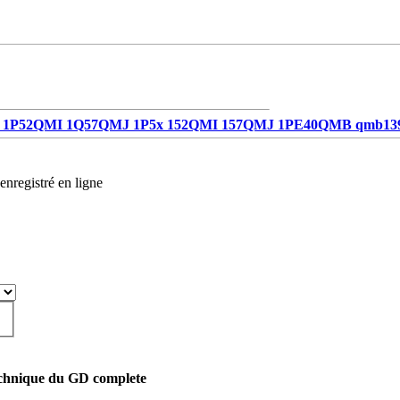
1P52QMI 1Q57QMJ 1P5x 152QMI 157QMJ 1PE40QMB qmb13
enregistré en ligne
chnique du GD complete