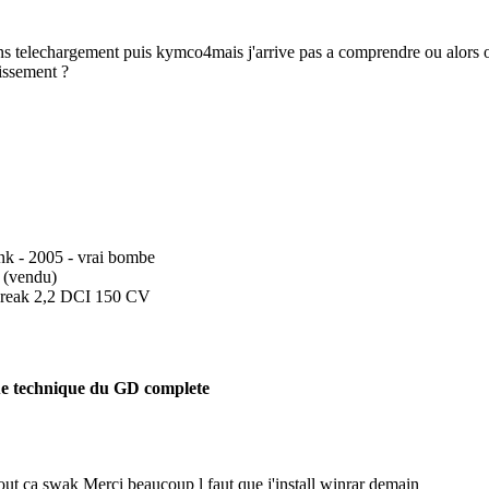
ans telechargement puis kymco4mais j'arrive pas a comprendre ou alors o
issement ?
k - 2005 - vrai bombe
 (vendu)
reak 2,2 DCI 150 CV
e technique du GD complete
out ça swak Merci beaucoup l faut que j'install winrar demain