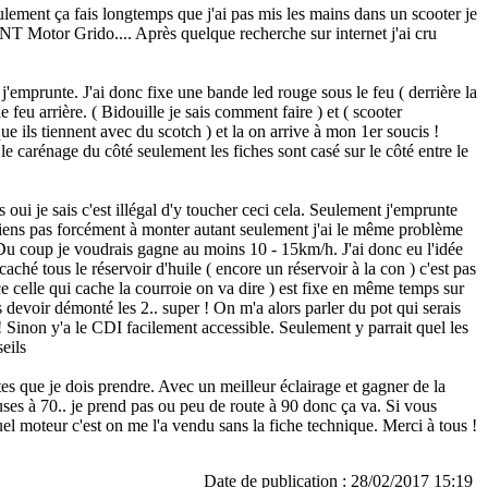
eulement ça fais longtemps que j'ai pas mis les mains dans un scooter je
NT Motor Grido.... Après quelque recherche sur internet j'ai cru
e j'emprunte. J'ai donc fixe une bande led rouge sous le feu ( derrière la
 feu arrière. ( Bidouille je sais comment faire ) et ( scooter
que ils tiennent avec du scotch ) et la on arrive à mon 1er soucis !
le carénage du côté seulement les fiches sont casé sur le côté entre le
 oui je sais c'est illégal d'y toucher ceci cela. Seulement j'emprunte
e tiens pas forcément à monter autant seulement j'ai le même problème
 Du coup je voudrais gagne au moins 10 - 15km/h. J'ai donc eu l'idée
ché tous le réservoir d'huile ( encore un réservoir à la con ) c'est pas
èce celle qui cache la courroie on va dire ) est fixe en même temps sur
is devoir démonté les 2.. super ! On m'a alors parler du pot qui serais
! Sinon y'a le CDI facilement accessible. Seulement y parrait quel les
seils
tes que je dois prendre. Avec un meilleur éclairage et gagner de la
uses à 70.. je prend pas ou peu de route à 90 donc ça va. Si vous
el moteur c'est on me l'a vendu sans la fiche technique. Merci à tous !
Date de publication : 28/02/2017 15:19