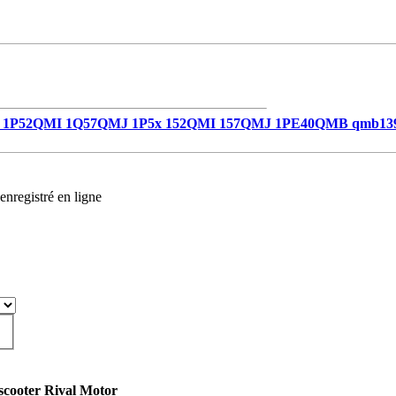
1P52QMI 1Q57QMJ 1P5x 152QMI 157QMJ 1PE40QMB qmb13
enregistré en ligne
scooter Rival Motor