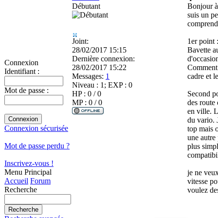
Débutant
Bonjour à 
suis un p
comprendre
Joint:
1er point 
28/02/2017 15:15
Bavette au
Dernière connexion:
d'occasion
Connexion
28/02/2017 15:22
Comment at
Identifiant :
Messages:
1
cadre et l
Niveau : 1; EXP : 0
Mot de passe :
HP : 0 / 0
Second poi
MP : 0 / 0
des route 
en ville. 
du vario. 
Connexion sécurisée
top mais o
une autre 
Mot de passe perdu ?
plus simpl
compatibil
Inscrivez-vous !
Menu Principal
je ne veux
Accueil
Forum
vitesse po
Recherche
voulez des