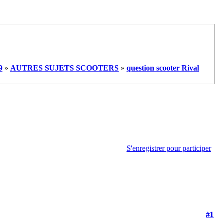
9
»
AUTRES SUJETS SCOOTERS
»
question scooter Rival
S'enregistrer pour participer
#1