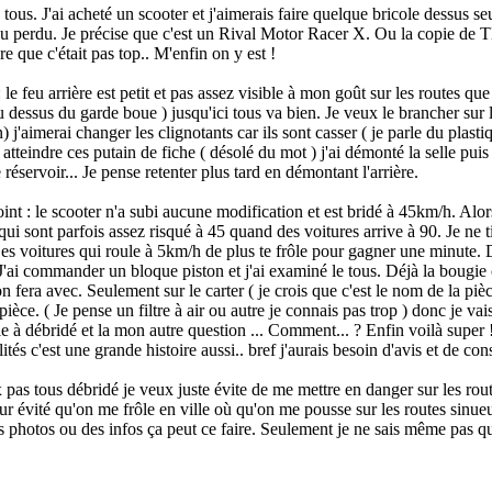
tous. J'ai acheté un scooter et j'aimerais faire quelque bricole dessus s
eu perdu. Je précise que c'est un Rival Motor Racer X. Ou la copie de T
 que c'était pas top.. M'enfin on y est !
: le feu arrière est petit et pas assez visible à mon goût sur les routes qu
 dessus du garde boue ) jusqu'ici tous va bien. Je veux le brancher sur le
) j'aimerai changer les clignotants car ils sont casser ( je parle du plasti
teindre ces putain de fiche ( désolé du mot ) j'ai démonté la selle puis 
e réservoir... Je pense retenter plus tard en démontant l'arrière.
nt : le scooter n'a subi aucune modification et est bridé à 45km/h. Alors
qui sont parfois assez risqué à 45 quand des voitures arrive à 90. Je n
Les voitures qui roule à 5km/h de plus te frôle pour gagner une minute.
J'ai commander un bloque piston et j'ai examiné le tous. Déjà la bougie ca
n fera avec. Seulement sur le carter ( je crois que c'est le nom de la pi
pièce. ( Je pense un filtre à air ou autre je connais pas trop ) donc je va
e à débridé et la mon autre question ... Comment... ? Enfin voilà super 
ités c'est une grande histoire aussi.. bref j'aurais besoin d'avis et de con
 pas tous débridé je veux juste évite de me mettre en danger sur les rou
ur évité qu'on me frôle en ville où qu'on me pousse sur les routes sinue
 photos ou des infos ça peut ce faire. Seulement je ne sais même pas qu