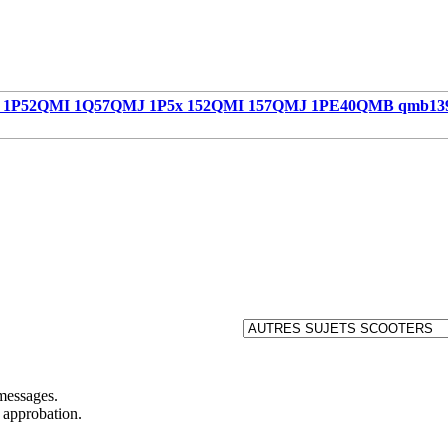
1P52QMI 1Q57QMJ 1P5x 152QMI 157QMJ 1PE40QMB qmb13
 messages.
 approbation.