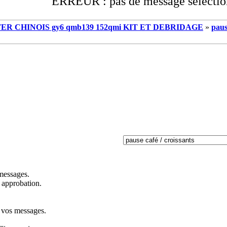
ERREUR : pas de message sélectio
R CHINOIS gy6 qmb139 152qmi KIT ET DEBRIDAGE
»
paus
 messages.
 approbation.
s vos messages.