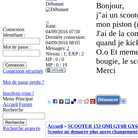
Débutant
Bonjour,
j"ai un scoo
mon piston (
Joint:
Connexion
04/09/2016 07:50
J'ai de la co
Identifiant :
Dernière connexion:
quand je kic
04/09/2016 08:05
Mot de passe :
Messages:
2
O.o Et meme 
Niveau : 1; EXP : 2
HP : 0 / 0
bougie, le s
MP : 0 / 19
Merci
Connexion sécurisée
Mot de passe perdu ?
Inscrivez-vous !
Menu Principal
Dénoncer
Accueil
Forum
Recherche
Accueil
»
SCOOTER 153 QMI GY6B GY6 
Recherche avancée
Scooter ne demarre plus apres changement 