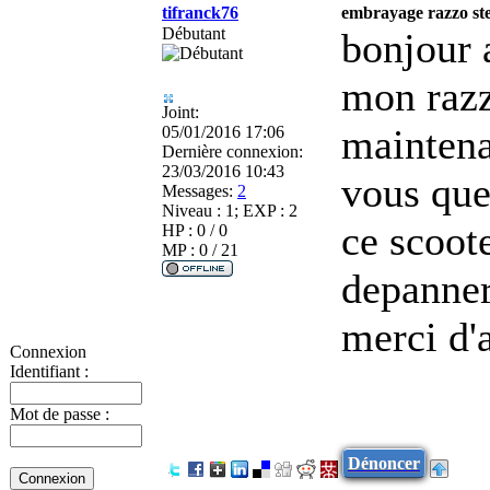
tifranck76
embrayage razzo st
Débutant
bonjour 
mon razz
Joint:
maintena
05/01/2016 17:06
Dernière connexion:
23/03/2016 10:43
vous que
Messages:
2
Niveau : 1; EXP : 2
ce scoote
HP : 0 / 0
MP : 0 / 21
depanner
merci d'
Connexion
Identifiant :
Mot de passe :
Dénoncer