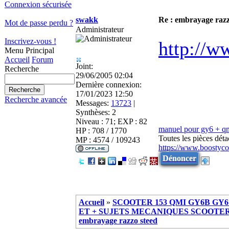
Connexion sécurisée
swakk
Re : embrayage razz
Mot de passe perdu ?
Administrateur
Inscrivez-vous !
http://w
Menu Principal
Accueil
Forum
Joint:
Recherche
29/06/2005 02:04
Dernière connexion:
17/01/2023 12:50
Recherche avancée
Messages:
13723
|
Synthèses:
2
Niveau : 71; EXP : 82
manuel pour gy6 + q
HP : 708 / 1770
Toutes les pièces dét
MP : 4574 / 109243
https://www.boostyco
Dénoncer
Accueil
»
SCOOTER 153 QMI GY6B GY6 
ET + SUJETS MECANIQUES SCOOTER ch
embrayage razzo steed