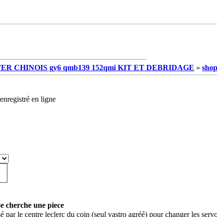
R CHINOIS gy6 qmb139 152qmi KIT ET DEBRIDAGE
»
shop
enregistré en ligne
e cherche une piece
é par le centre leclerc du coin (seul vastro agréé) pour changer les ser