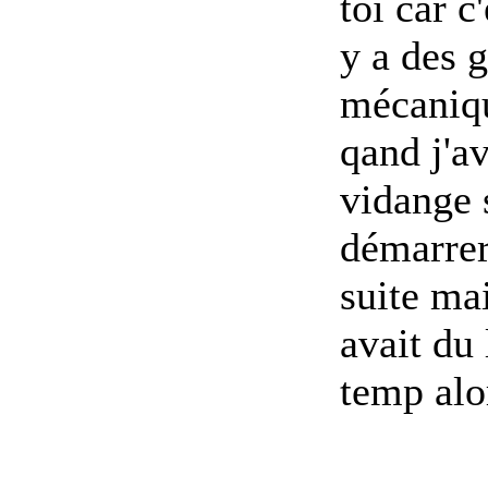
toi car c
y a des g
mécaniqu
qand j'av
vidange s
démarrer
suite mai
avait du 
temp alor