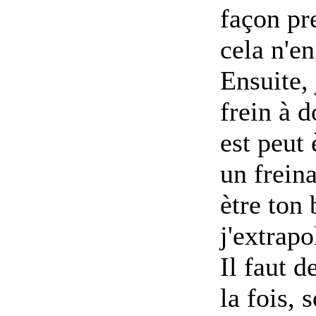
façon pr
cela n'e
Ensuite,
frein à 
est peut 
un frein
ètre ton 
j'extrapo
Il faut 
la fois, 