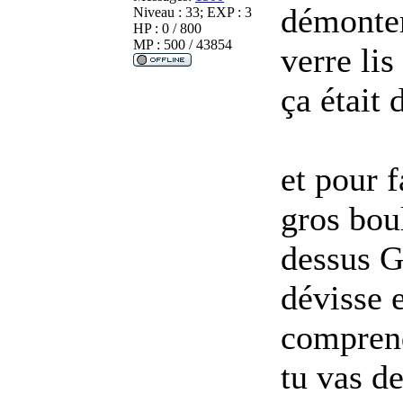
démonter
Niveau : 33; EXP : 3
HP : 0 / 800
MP : 500 / 43854
verre lis
ça était d
et pour f
gros boul
dessus G
dévisse e
comprend
tu vas de