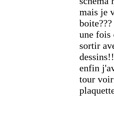
schéma m
mais je v
boite???
une fois 
sortir av
dessins!
enfin j'a
tour voir
plaquette