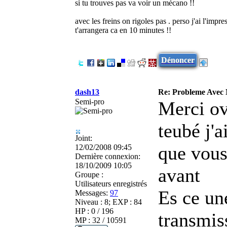
si tu trouves pas va voir un mécano !!
avec les freins on rigoles pas . perso j'ai l'imp
t'arrangera ca en 10 minutes !!
Dénoncer
dash13
Re: Probleme Avec
Semi-pro
Merci ov
teubé j'a
Joint:
que vous
12/02/2008 09:45
Dernière connexion:
18/10/2009 10:05
avant
Groupe :
Utilisateurs enregistrés
Es ce une
Messages:
97
Niveau : 8; EXP : 84
HP : 0 / 196
transmis
MP : 32 / 10591