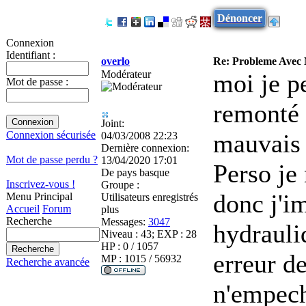
Dénoncer
Connexion
Identifiant :
overlo
Re: Probleme Avec
Modérateur
moi je p
Mot de passe :
remonté s
Joint:
mauvais
Connexion sécurisée
04/03/2008 22:23
Dernière connexion:
Mot de passe perdu ?
13/04/2020 17:01
Perso je 
De
pays basque
Inscrivez-vous !
Groupe :
donc j'i
Menu Principal
Utilisateurs enregistrés
Accueil
Forum
plus
Recherche
Messages:
3047
hydrauli
Niveau : 43; EXP : 28
HP : 0 / 1057
erreur de
MP : 1015 / 56932
Recherche avancée
n'empech