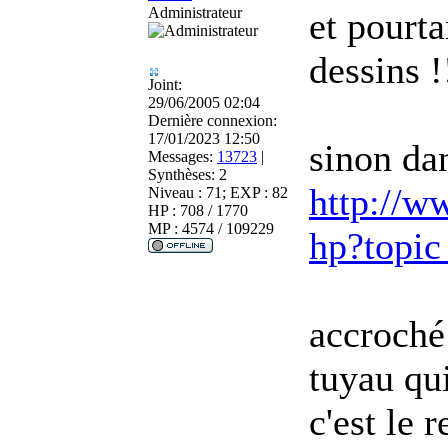
Administrateur
et pourt
dessins !
Joint:
29/06/2005 02:04
Dernière connexion:
17/01/2023 12:50
sinon dan
Messages:
13723
|
Synthèses:
2
http://ww
Niveau : 71; EXP : 82
HP : 708 / 1770
MP : 4574 / 109229
hp?topi
accroché 
tuyau qu
c'est le r