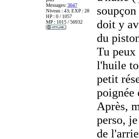
Messages:
3047
soupçon d
Niveau : 43; EXP : 28
HP : 0 / 1057
doit y a
MP : 1015 / 56932
du piston
Tu peux e
l'huile 
petit rés
poignée 
Après, m
perso, je
de l'arri