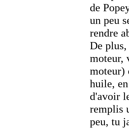
de Popey
un peu se
rendre ab
De plus, 
moteur, v
moteur) e
huile, e
d'avoir l
remplis 
peu, tu j