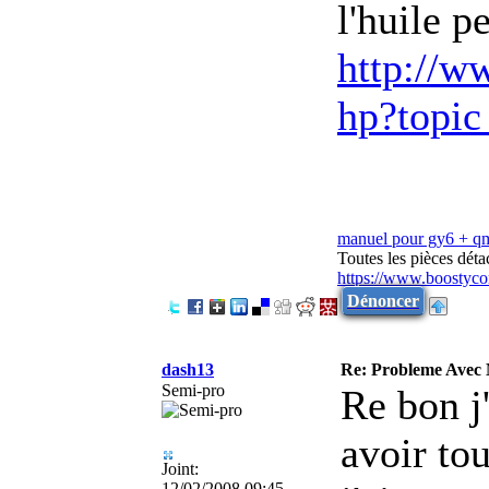
l'huile p
http://ww
hp?topi
manuel pour gy6 + q
Toutes les pièces dét
https://www.boostyco
Dénoncer
dash13
Re: Probleme Avec
Semi-pro
Re bon j'
avoir to
Joint:
12/02/2008 09:45