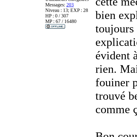
cette mé
Messages:
203
Niveau : 13; EXP : 28
bien exp
HP : 0 / 307
MP : 67 / 16480
toujours 
explicati
évident 
rien. Mai
fouiner p
trouvé b
comme ç
Bon cour