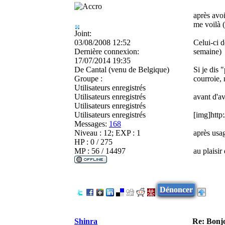
après avo
me voilà 
Joint:
03/08/2008 12:52
Celui-ci d
Dernière connexion:
semaine)
17/07/2014 19:35
De
Cantal (venu de Belgique)
Si je dis 
Groupe :
courroie,
Utilisateurs enregistrés
Utilisateurs enregistrés
avant d'av
Utilisateurs enregistrés
Utilisateurs enregistrés
[img]http
Messages:
168
Niveau : 12; EXP : 1
après usag
HP : 0 / 275
MP : 56 / 14497
au plaisir
Dénoncer
Shinra
Re: Bonj