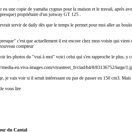
ir eu une copie de yamaha cygnus pour la maison et le travail, après a
(presque) propriétaire d'un jonway GT 125 .
evrait servir de daily dès que le temps le permet pour moi aller au bou
"presque" c'est que actuellement il est encore chez mon voisin qui vient 
 nouveau compteur
oir les photos du "vrai à moi" voici celui qui s'en rapproche le plus, y 
://media-eu.viva-images.com/vivastreet_fr/clad/b4/8/83136752/large
e, je vais voir si il serait intéressant ou pas de passer en 150 cm3. Mais
 de vous lire
our du Cantal