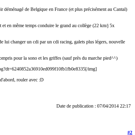
voir déménagé de Belgique en France (et plus précisément au Cantal)
lot et en même temps conduire le grand au collège (22 km/j 5x
de lui changer un cdi par un cdi racing, galets plus légers, nouvelle
compris pour la sono et les griffes (sauf près du marche pied^^)
/1.jpg?dt=6240852a36910ed099f10fb1fb0e8335[/img]
 d'abord, rouler avec :D
Date de publication : 07/04/2014 22:17
#2