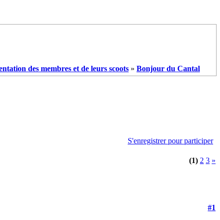
entation des membres et de leurs scoots
»
Bonjour du Cantal
S'enregistrer pour participer
(1)
2
3
»
#1