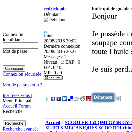
cedricboob
huile qui de gueule 
Débutant
Bonjour
Je possède un
Connexion
Joint:
Identifiant :
20/08/2016 20:02
soupape comm
Dernière connexion:
toute l huile
Mot de passe :
20/08/2016 20:27
Messages:
1
Niveau : 1; EXP : 0
HP : 0 / 0
Je suis perdu
MP : 0 / 0
Connexion sécurisée
Mot de passe perdu ?
Inscrivez-vous !
Dénoncer
Menu Principal
Accueil
Forum
Recherche
Accueil
»
SCOOTER 153 QMI GY6B GY6 
SUJETS MECANIQUES SCOOTER chinoi
Recherche avancée