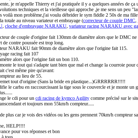
ente, je m'appelle Thierry et j'ai pratiquée il y a quelques années de ç
volutions techniques et la vieillesse qui approche
,je me sens un peu "lar
s voilà mon problème,j'ai voulu débrider le sym fiddle 2 50s de ma fille e
s la totale au niveau variateur et embrayage (
correcteur de couple DMC
,
U
,
cloche d'embrayage NARAKU
,
variateur racing NARAKU avec ga
recteur de couple d'origine fait 130mm de diamètre alors que le DMC ne 
rt de contre poussée est trop long.
iateur NARAKU fait 90mm de diamètre alors que l'origine fait 115.
yage racing fait 107
ètre alors que l'origine fait un bon 110.
 monte le tout qui s'adapte tant bien que mal et change la courroie pour
ait c'est même pire qu'avant:
mpteur au lieu de 55.
emet tout d'origine (Sans la bride en plastique...)GRRRRRR!!!!!
ifie le carbu en raccourcissant la tige sous le couvercle et je monte un g
s......
ange le cdi pour un
cdi racing de kymco Agility
comme précisé sur le sit
ranscendant et toujours mon 55km/h compteur.....
 de plus car je vois des vidéos ou les gens prennent 70km/h compteur sa
che, HELP!!!!
vance pour vos réponses et bon
à tous.