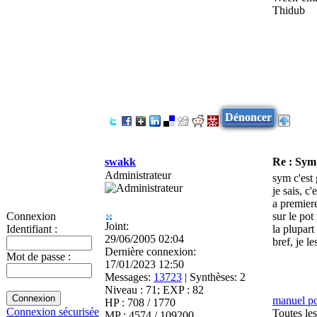
Thidub
Dénoncer
swakk
Re : Sy
Administrateur
sym c'est
je sais, c
a premiere
sur le pot
Connexion
Joint:
la plupar
Identifiant :
29/06/2005 02:04
bref, je le
Dernière connexion:
Mot de passe :
17/01/2023 12:50
Messages:
13723
|
Synthèses:
2
Niveau : 71; EXP : 82
manuel p
HP : 708 / 1770
Connexion sécurisée
Toutes le
MP : 4574 / 109200