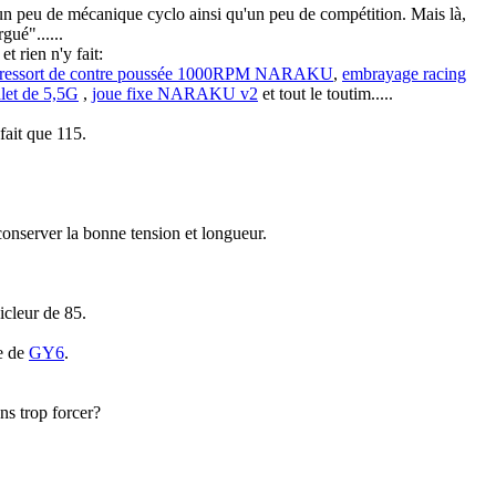
a un peu de mécanique cyclo ainsi qu'un peu de compétition. Mais là,
gué"......
t rien n'y fait:
ressort de contre poussée 1000RPM NARAKU
,
embrayage racing
let de 5,5G
,
joue fixe NARAKU v2
et tout le toutim.....
fait que 115.
 conserver la bonne tension et longueur.
icleur de 85.
e de
GY6
.
ns trop forcer?