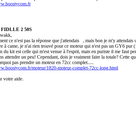
ww.boostycom.fr
m FIDLLE 2 50S
Swakk,
ent ce n'est pas la réponse que j'attendais
, mais bon je m'y attendai
bre à came, je n'ai rien trouvé pour ce moteur qui n'est pas un GY
n du kit est celle qui m'est venue à l'esprit, mais en puriste il me faut pe
ns attendre un peu! Cependant, dois je vraiment faire la totale? Cette qu
rquoi pas prendre un moteur en 72cc complet.....
ww.boostycom.fr/moteur/1820-moteur-complet-72cc-long.html
r votre aide.