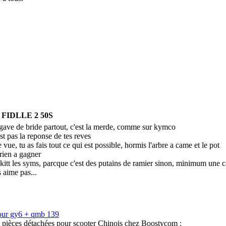
m FIDLLE 2 50S
 gave de bride partout, c'est la merde, comme sur kymco
'est pas la reponse de tes reves
 vue, tu as fais tout ce qui est possible, hormis l'arbre a came et le pot
 rien a gagner
t kitt les syms, parcque c'est des putains de ramier sinon, minimum une 
s aime pas...
our gy6 + qmb 139
s pièces détachées pour scooter Chinois chez Boostycom :