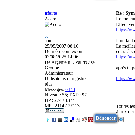
nforto
Re : Sy
Accro
Le moteu
Effective
https://w
Joint:
Il ne faut
25/05/2007 08:16
La meille
Dernière connexion:
ceux là so
03/08/2025 14:06
https://w
De
Argenteuil . Val d'Oise
Groupe :
après tu p
Administrateur
Utilisateurs enregistrés
https://w
plus
Messages:
6343
Niveau : 55; EXP : 97
HP : 274 / 1374
MP : 2114 / 77113
Toutes le
à prix di
Dénoncer