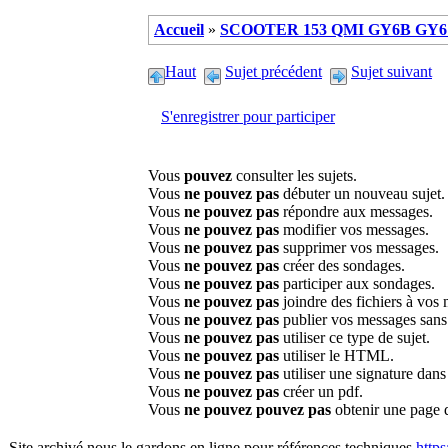
Accueil
»
SCOOTER 153 QMI GY6B GY6 
Haut
Sujet précédent
Sujet suivant
S'enregistrer pour participer
Vous
pouvez
consulter les sujets.
Vous
ne pouvez pas
débuter un nouveau sujet.
Vous
ne pouvez pas
répondre aux messages.
Vous
ne pouvez pas
modifier vos messages.
Vous
ne pouvez pas
supprimer vos messages.
Vous
ne pouvez pas
créer des sondages.
Vous
ne pouvez pas
participer aux sondages.
Vous
ne pouvez pas
joindre des fichiers à vos
Vous
ne pouvez pas
publier vos messages sans
Vous
ne pouvez pas
utiliser ce type de sujet.
Vous
ne pouvez pas
utiliser le HTML.
Vous
ne pouvez pas
utiliser une signature dan
Vous
ne pouvez pas
créer un pdf.
Vous
ne pouvez pouvez pas
obtenir une page 
Site archivé nous le gardons en ligne pour références techniques
http