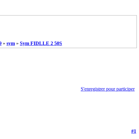
9
»
sym
»
Sym FIDLLE 2 50S
S'enregistrer pour participer
#1