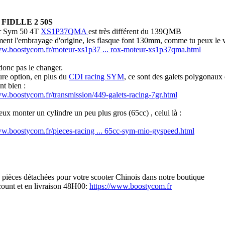
m FIDLLE 2 50S
r Sym 50 4T
XS1P37QMA
est très différent du 139QMB
ment l'embrayage d'origine, les flasque font 130mm, comme tu peux le vo
ww.boostycom.fr/moteur-xs1p37 ... rox-moteur-xs1p37qma.html
 donc pas le changer.
ure option, en plus du
CDI racing SYM
, ce sont des galets polygonaux
nt bien :
ww.boostycom.fr/transmission/449-galets-racing-7gr.html
eux monter un cylindre un peu plus gros (65cc) , celui là :
ww.boostycom.fr/pieces-racing ... 65cc-sym-mio-gyspeed.html
s pièces détachées pour votre scooter Chinois dans notre boutique
scount et en livraison 48H00:
https://www.boostycom.fr