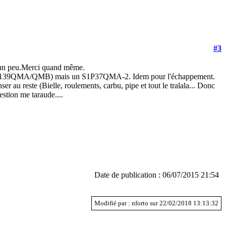
#3
s un peu.Merci quand même.
6 pur (139QMA/QMB) mais un S1P37QMA-2. Idem pour l'échappement.
nser au reste (Bielle, roulements, carbu, pipe et tout le tralala... Donc
estion me taraude....
Date de publication : 06/07/2015 21:54
Modifié par : nforto sur 22/02/2018 13:13:32