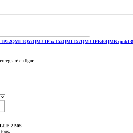
1P52QMI 1Q57QMJ 1P5x 152QMI 157QMJ 1PE40QMB qmb13
enregistré en ligne
LLE 2 50S
 tous,