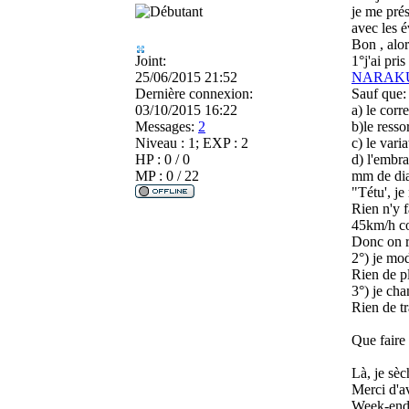
je me prés
avec les é
Bon , alor
Joint:
1°j'ai pri
25/06/2015 21:52
NARAK
Dernière connexion:
Sauf que:
03/10/2015 16:22
a) le cor
Messages:
2
b)le resso
Niveau : 1; EXP : 2
c) le var
HP : 0 / 0
d) l'embra
MP : 0 / 22
mm de diam
"Tétu', je
Rien n'y f
45km/h co
Donc on r
2°) je mod
Rien de plu
3°) je ch
Rien de t
Que faire
Là, je sè
Merci d'a
Week-end 