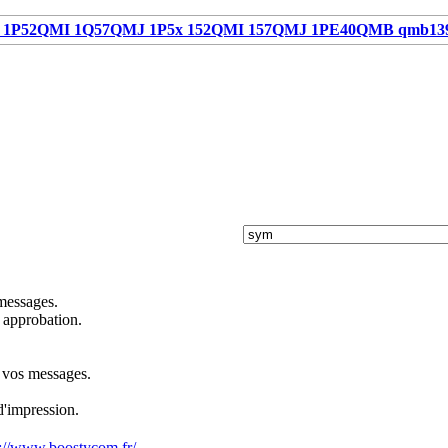
1P52QMI 1Q57QMJ 1P5x 152QMI 157QMJ 1PE40QMB qmb13
 messages.
 approbation.
s vos messages.
d'impression.
s://www.boostycom.fr/