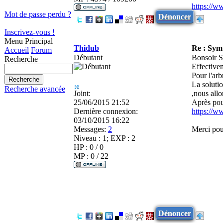
https://w
Mot de passe perdu ?
Dénoncer
Inscrivez-vous !
Menu Principal
Thidub
Re : Sy
Accueil
Forum
Débutant
Bonsoir 
Recherche
Effectivem
Pour l'ar
La solutio
Recherche avancée
Joint:
,nous allo
25/06/2015 21:52
Après pou
Dernière connexion:
https://w
03/10/2015 16:22
Messages:
2
Merci pou
Niveau : 1; EXP : 2
HP : 0 / 0
MP : 0 / 22
Dénoncer