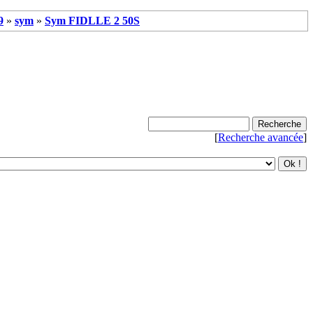
9
»
sym
»
Sym FIDLLE 2 50S
[
Recherche avancée
]