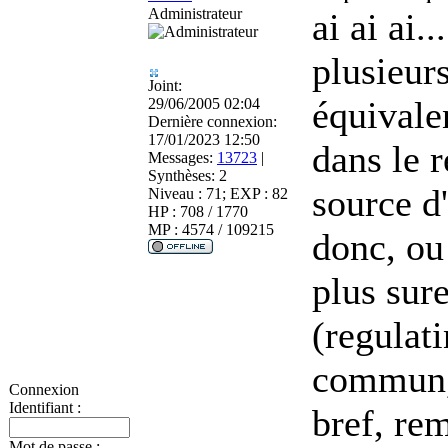
Administrateur
ai ai ai...
plusieur
Joint:
équivalen
29/06/2005 02:04
Dernière connexion:
17/01/2023 12:50
dans le r
Messages:
13723
|
Synthèses:
2
source d
Niveau : 71; EXP : 82
HP : 708 / 1770
MP : 4574 / 109215
donc, ou
plus sure
(regulat
commun, 
Connexion
Identifiant :
bref, rem
Mot de passe :