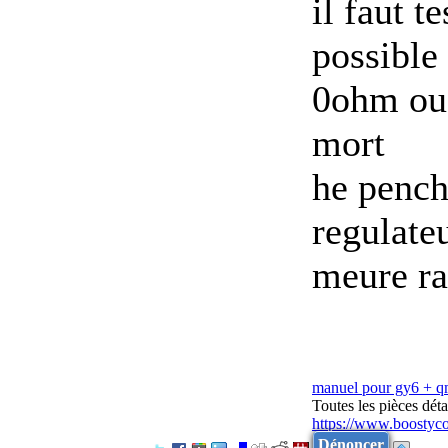
il faut t
possible 
0ohm ou 
mort
he pench
regulateu
meure ra
manuel pour gy6 + 
Toutes les pièces dé
https://www.boostyc
Dénoncer