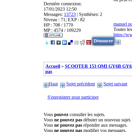
Dernière connexion:
17/01/2023 12:50
Messages:
13723
|
Synthèses:
2
Niveau : 71; EXP : 82
manuel p
HP : 708 / 1770
Toutes le
MP : 4574 / 109229
https://w
Dénoncer
Accueil
»
SCOOTER 153 QMI GY6B GY6 
pas
Haut
Sujet précédent
Sujet suivant
S'enregistrer pour participer
Vous
pouvez
consulter les sujets.
Vous
ne pouvez pas
débuter un nouveau sujet.
Vous
ne pouvez pas
répondre aux messages.
Vous
ne pouvez pas
modifier vos messages.