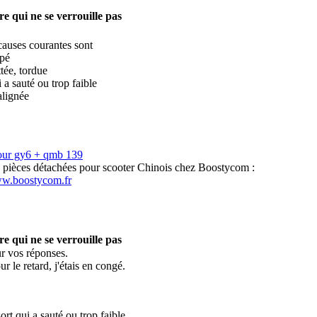
re qui ne se verrouille pas
causes courantes sont
ppé
tée, tordue
i a sauté ou trop faible
alignée
our gy6 + qmb 139
s pièces détachées pour scooter Chinois chez Boostycom :
ww.boostycom.fr
re qui ne se verrouille pas
r vos réponses.
r le retard, j'étais en congé.
sort qui a sauté ou trop faible