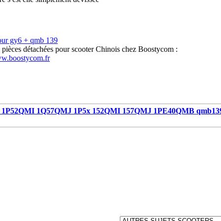
our gy6 + qmb 139
s pièces détachées pour scooter Chinois chez Boostycom :
ww.boostycom.fr
1P52QMI 1Q57QMJ 1P5x 152QMI 157QMJ 1PE40QMB qmb13