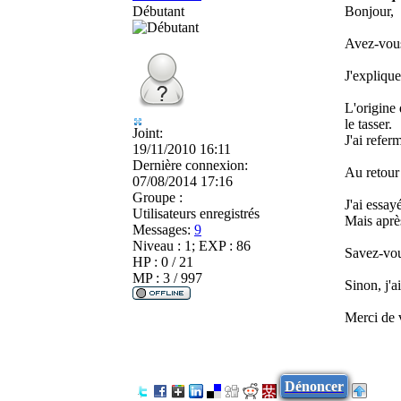
Débutant
Bonjour,
Avez-vous 
J'explique
L'origine
le tasser.
Joint:
J'ai refer
19/11/2010 16:11
Dernière connexion:
Au retour 
07/08/2014 17:16
Groupe :
J'ai essay
Utilisateurs enregistrés
Mais après
Messages:
9
Niveau : 1; EXP : 86
Savez-vous
HP : 0 / 21
MP : 3 / 997
Sinon, j'a
Merci de v
Dénoncer