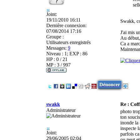
sel
Joint:
19/11/2010 16:11
Swakk, co
Dernière connexion:
07/08/2014 17:16
J'ai mis u
Groupe :
Au début, 
Utilisateurs enregistrés
Ca a marc
Messages:
9
Maintenant
Niveau : 1; EXP : 86
HP : 0 / 21
MP : 3 / 997
Dénoncer
swakk
Re : Coff
Administrateur
photo trop
ton soucis
inonde la 
inspecte l
Joint:
parfois ca
29/06/2005 02:04
ou peut et