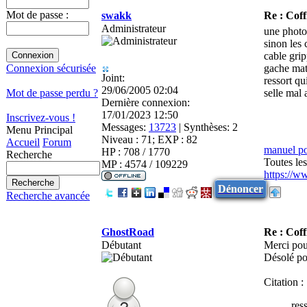
Mot de passe :
swakk
Re : Coff
Administrateur
une photo
sinon les 
cable gri
gache mat
Connexion sécurisée
Joint:
ressort qu
29/06/2005 02:04
selle mal 
Mot de passe perdu ?
Dernière connexion:
17/01/2023 12:50
Inscrivez-vous !
Messages:
13723
|
Synthèses:
2
Menu Principal
Niveau : 71; EXP : 82
Accueil
Forum
manuel p
HP : 708 / 1770
Recherche
Toutes le
MP : 4574 / 109229
https://w
Dénoncer
Recherche avancée
GhostRoad
Re : Coff
Débutant
Merci pou
Désolé pou
Citation :
res