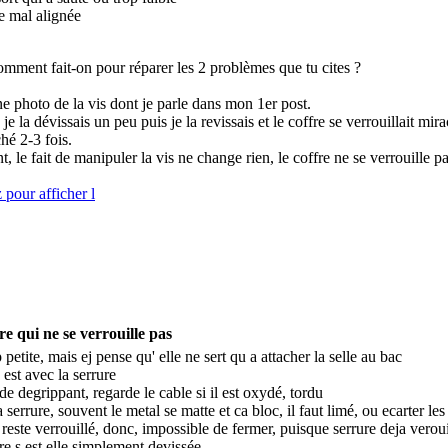
le mal alignée
mment fait-on pour réparer les 2 problèmes que tu cites ?
ne photo de la vis dont je parle dans mon 1er post.
je la dévissais un peu puis je la revissais et le coffre se verrouillait mi
hé 2-3 fois.
, le fait de manipuler la vis ne change rien, le coffre ne se verrouille pa
re qui ne se verrouille pas
 petite, mais ej pense qu' elle ne sert qu a attacher la selle au bac
 est avec la serrure
de degrippant, regarde le cable si il est oxydé, tordu
a serrure, souvent le metal se matte et ca bloc, il faut limé, ou ecarter le
 reste verrouillé, donc, impossible de fermer, puisque serrure deja veroui
re s est elle simplement devissée