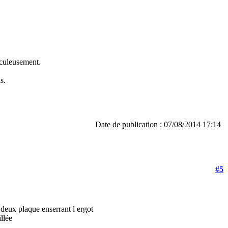
raculeusement.
s.
Date de publication : 07/08/2014 17:14
#5
s deux plaque enserrant l ergot
llée