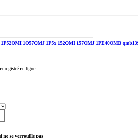
1P52QMI 1Q57QMJ 1P5x 152QMI 157QMJ 1PE40QMB qmb13
enregistré en ligne
i ne se verrouille pas