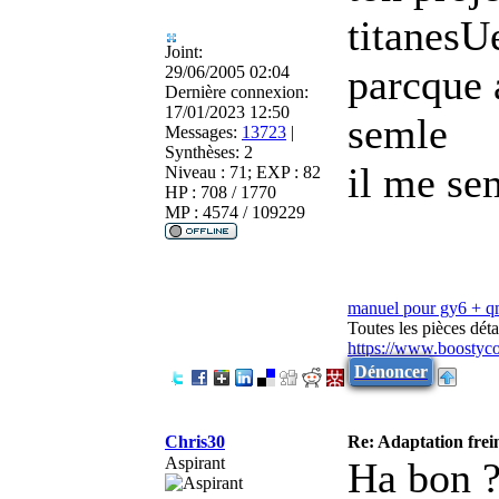
titanesU
Joint:
parcque 
29/06/2005 02:04
Dernière connexion:
17/01/2023 12:50
semle
Messages:
13723
|
Synthèses:
2
il me se
Niveau : 71; EXP : 82
HP : 708 / 1770
MP : 4574 / 109229
manuel pour gy6 + 
Toutes les pièces dé
https://www.boostyc
Dénoncer
Chris30
Re: Adaptation frei
Aspirant
Ha bon 