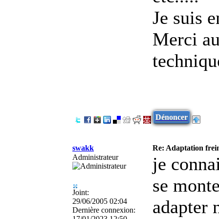
Je suis e
Merci au
technique
Dénoncer
swakk
Re: Adaptation frei
Administrateur
je connai
se monte
Joint:
adapter 
29/06/2005 02:04
Dernière connexion:
17/01/2023 12:50