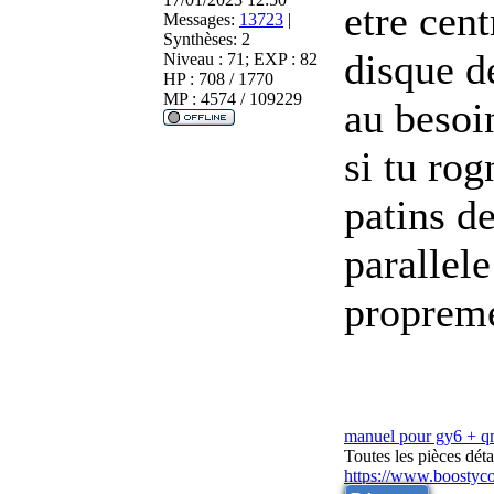
etre cen
Messages:
13723
|
Synthèses:
2
disque de
Niveau : 71; EXP : 82
HP : 708 / 1770
MP : 4574 / 109229
au besoin
si tu rog
patins de
parallele
proprem
manuel pour gy6 + 
Toutes les pièces dé
https://www.boostyc