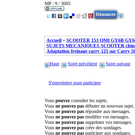
MP : 9 / 3005
Dénoncer
Accueil
»
SCOOTER 153 QMI GY6B GY6 
SUJETS MECANIQUES SCOOTER chinoi
Adaptation freinage carry 125 sur Carry 5
Haut
Sujet précédent
Sujet suivant
S'enregistrer pour participer
Vous
pouvez
consulter les sujets.
Vous
ne pouvez pas
débuter un nouveau sujet.
Vous
ne pouvez pas
répondre aux messages.
Vous
ne pouvez pas
modifier vos messages.
Vous
ne pouvez pas
supprimer vos messages.
Vous
ne pouvez pas
créer des sondages.
Vous
ne pouvez pas
participer aux sondages.