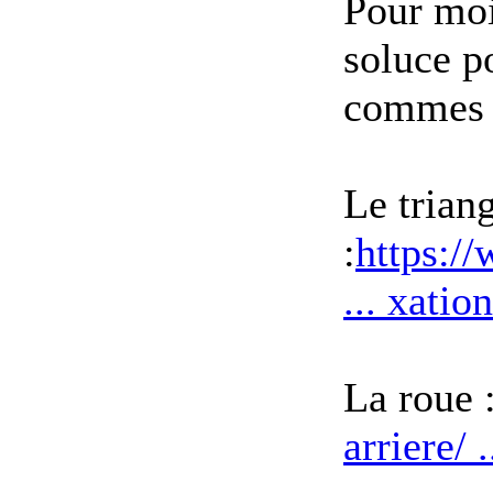
Pour moi
soluce p
commes d
Le trian
:
https:/
... xati
La roue 
arriere/ 