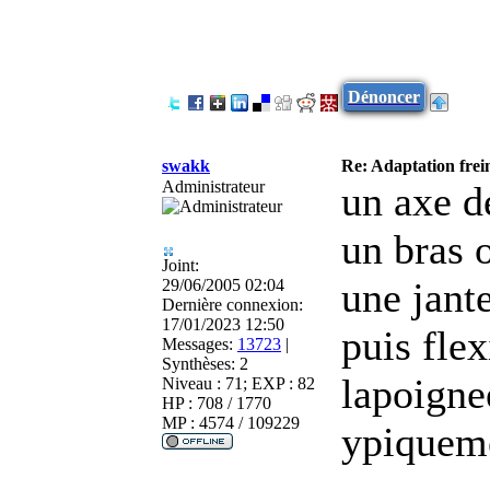
Dénoncer
swakk
Re: Adaptation frei
Administrateur
un axe d
un bras o
Joint:
une jant
29/06/2005 02:04
Dernière connexion:
17/01/2023 12:50
puis flex
Messages:
13723
|
Synthèses:
2
lapoigne
Niveau : 71; EXP : 82
HP : 708 / 1770
MP : 4574 / 109229
ypiqueme