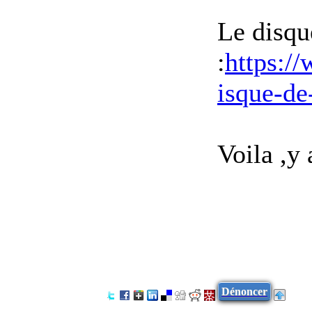
Le disqu
:
https://
isque-d
Voila ,y 
Dénoncer