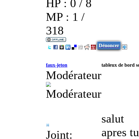
HP : 0 / 8
MP : 1 /
318
Dénoncer
faux-jeton
tableux de bord sc
Modérateur
salut
apres t
Joint: