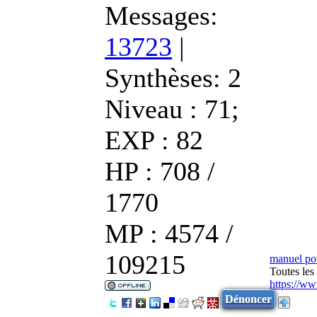
Messages:
13723
|
Synthèses:
2
Niveau : 71;
EXP : 82
HP : 708 /
1770
MP : 4574 /
109215
manuel po
Toutes les
https://w
Dénoncer