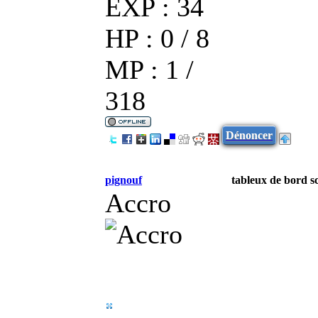
EXP : 34
HP : 0 / 8
MP : 1 /
318
Dénoncer
pignouf
tableux de bord sc
Accro