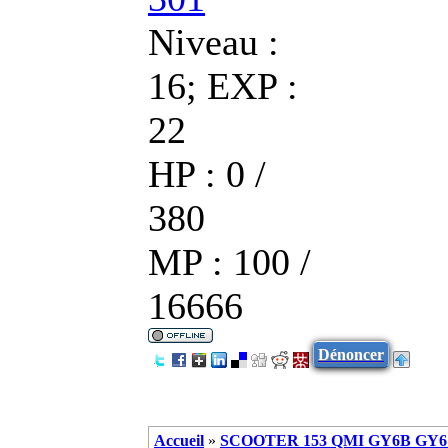
Niveau :
16; EXP :
22
HP : 0 /
380
MP : 100 /
16666
Dénoncer
Accueil
»
SCOOTER 153 QMI GY6B GY6 