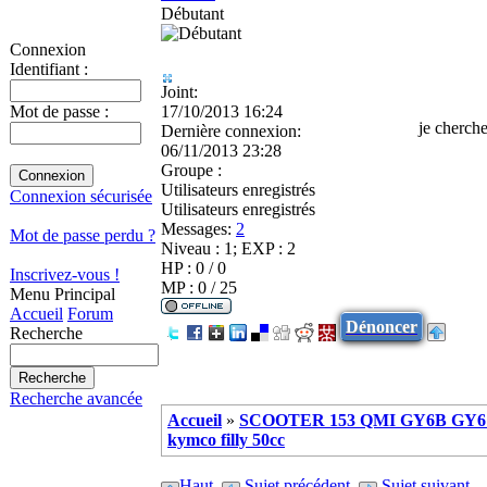
Débutant
Connexion
Identifiant :
Joint:
17/10/2013 16:24
Mot de passe :
je cherche
Dernière connexion:
06/11/2013 23:28
Groupe :
Utilisateurs enregistrés
Connexion sécurisée
Utilisateurs enregistrés
Messages:
2
Mot de passe perdu ?
Niveau : 1; EXP : 2
HP : 0 / 0
Inscrivez-vous !
MP : 0 / 25
Menu Principal
Accueil
Forum
Dénoncer
Recherche
Recherche avancée
Accueil
»
SCOOTER 153 QMI GY6B GY6 
kymco filly 50cc
Haut
Sujet précédent
Sujet suivant