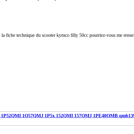
 la fiche technique du scooter kymco filly 50cc pourriez-vous me renseig
1P52QMI 1Q57QMJ 1P5x 152QMI 157QMJ 1PE40QMB qmb13