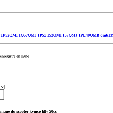
1P52QMI 1Q57QMJ 1P5x 152QMI 157QMJ 1PE40QMB qmb13
enregistré en ligne
hnique du scooter kymco filly 50cc