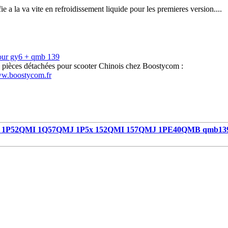
e a la va vite en refroidissement liquide pour les premieres version....
our gy6 + qmb 139
s pièces détachées pour scooter Chinois chez Boostycom :
ww.boostycom.fr
1P52QMI 1Q57QMJ 1P5x 152QMI 157QMJ 1PE40QMB qmb13