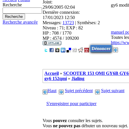
Joint:
Recherche
gy6 modifi
29/06/2005 02:04
Dernière connexion:
17/01/2023 12:50
Recherche avancée
Messages:
13723
|
Synthèses:
2
Niveau : 71; EXP : 82
manuel p
HP : 708 / 1770
Toutes le
MP : 4574 / 109200
https://w
Dénoncer
Accueil
»
SCOOTER 153 QMI GY6B GY6 
gy6 152qmi
»
Jialing
Haut
Sujet précédent
Sujet suivant
S'enregistrer pour participer
Vous
pouvez
consulter les sujets.
Vous
ne pouvez pas
débuter un nouveau sujet.