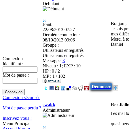
Débutant
Bonjour,
Joint:
Je suis pr
22/08/2013 07:27
mes différ
Dernière connexion:
Merci à to
08/10/2013 09:06
Daniel
Groupe :
Utilisateurs enregistrés
Utilisateurs enregistrés
Connexion
Messages:
3
Identifiant :
Niveau : 1; EXP : 10
HP : 0 / 2
Mot de passe :
MP : 1 / 102
Dénoncer
Connexion sécurisée
swakk
Re: Jiali
Mot de passe perdu ?
Administrateur
t es mal b
Inscrivez-vous !
Menu Principal
quasi pers
Accueil
Forum