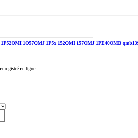
1P52QMI 1Q57QMJ 1P5x 152QMI 157QMJ 1PE40QMB qmb13
enregistré en ligne