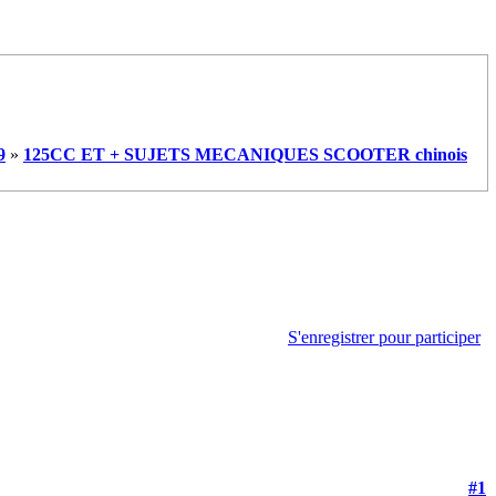
9
»
125CC ET + SUJETS MECANIQUES SCOOTER chinois
S'enregistrer pour participer
#1