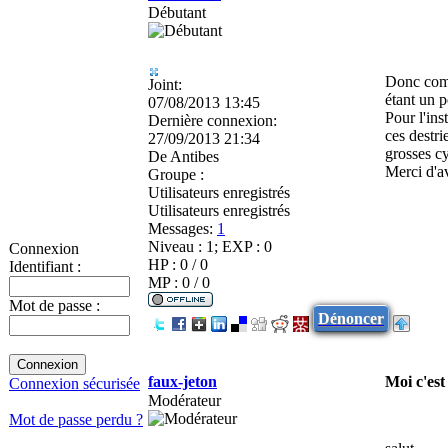
Débutant
Donc comme
Joint:
étant un p
07/08/2013 13:45
Pour l'ins
Dernière connexion:
ces destri
27/09/2013 21:34
grosses cy
De
Antibes
Merci d'av
Groupe :
Utilisateurs enregistrés
Utilisateurs enregistrés
Messages:
1
Niveau : 1; EXP : 0
Connexion
HP : 0 / 0
Identifiant :
MP : 0 / 0
Mot de passe :
Dénoncer
faux-jeton
Moi c'es
Connexion sécurisée
Modérateur
Mot de passe perdu ?