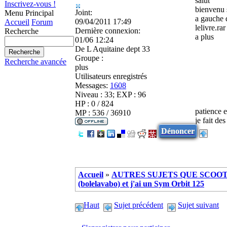
salut
Inscrivez-vous !
bienvenu 
Joint:
Menu Principal
a gauche 
09/04/2011 17:49
Accueil
Forum
lelivre.rar
Dernière connexion:
Recherche
a plus
01/06 12:24
De
L Aquitaine dept 33
Groupe :
Recherche avancée
plus
Utilisateurs enregistrés
Messages:
1608
Niveau : 33; EXP : 96
HP : 0 / 824
patience 
MP : 536 / 36910
je fait de
Dénoncer
Accueil
»
AUTRES SUJETS QUE SCOOTE
(bolelavabo) et j'ai un Sym Orbit 125
Haut
Sujet précédent
Sujet suivant