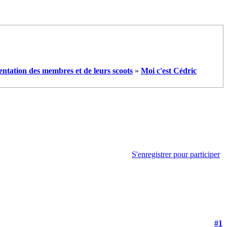
entation des membres et de leurs scoots
»
Moi c'est Cédric
S'enregistrer pour participer
#1