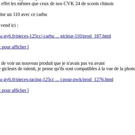
n effet les mêmes que ceux de nos CVK 24 de scoots chinois
ilise un 110 avec ce carbu
vend ici :
w.gy6.fr/pieces-125cc/-carbu ... gicleur-110/prod_187.html
s de voir un nouveau produit que je n'avais pas vu avant
e gicleurs de ralenti, je pense qu'ils sont compatibles à la vue de la phot
w.gy6.fr/pieces-racing-125cc ... i-pour-pwk/prod_1276.html