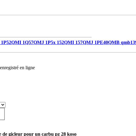
1P52QMI 1Q57QMJ 1P5x 152QMI 157QMJ 1PE40QMB qmb13
enregistré en ligne
 de gicleur pour un carbu pz 28 koso