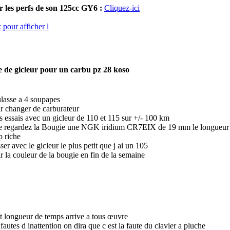
 les perfs de son 125cc GY6 :
Cliquez-ici
 de gicleur pour un carbu pz 28 koso
ulasse a 4 soupapes
ir changer de carburateur
des essais avec un gicleur de 110 et 115 sur +/- 100 km
de regardez la Bougie une NGK iridium CR7EIX de 19 mm le longueur
p riche
sser avec le gicleur le plus petit que j ai un 105
ir la couleur de la bougie en fin de la semaine
et longueur de temps arrive a tous œuvre
s fautes d inattention on dira que c est la faute du clavier a pluche