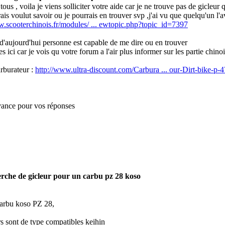
tous , voila je viens solliciter votre aide car je ne trouve pas de gicleur
ais voulut savoir ou je pourrais en trouver svp ,j'ai vu que quelqu'un l'
w.scooterchinois.fr/modules/ ... ewtopic.php?topic_id=7397
 d'aujourd'hui personne est capable de me dire ou en trouver
ies ici car je vois qu votre forum a l'air plus informer sur les partie chino
arburateur :
http://www.ultra-discount.com/Carbura ... our-Dirt-bike-p-
vance pour vos réponses
rche de gicleur pour un carbu pz 28 koso
arbu koso PZ 28,
rs sont de type compatibles keihin