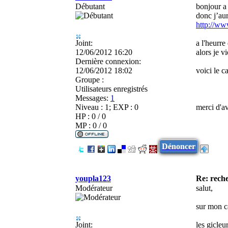
Débutant
bonjour a 
donc j’aur
http://ww
Joint:
a l'heurre
12/06/2012 16:20
alors je v
Dernière connexion:
12/06/2012 18:02
voici le c
Groupe :
Utilisateurs enregistrés
Messages:
1
Niveau : 1; EXP : 0
merci d'a
HP : 0 / 0
MP : 0 / 0
Dénoncer
youpla123
Re: reche
Modérateur
salut,
sur mon c
Joint:
les gicleu