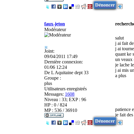
Dénoncer
faux-jeton
recherche
Modérateur
salut
j ai fait 
j ai tourn
Joint:
quant ke s
09/04/2011 17:49
un veaux 
Dernière connexion:
je lache l
01/06 12:24
j ai mis un
De
L Aquitaine dept 33
a plus
Groupe :
plus
Utilisateurs enregistrés
Messages:
1608
Niveau : 33; EXP : 96
HP : 0 / 824
patience 
MP : 536 / 36910
je fait de
Dénoncer