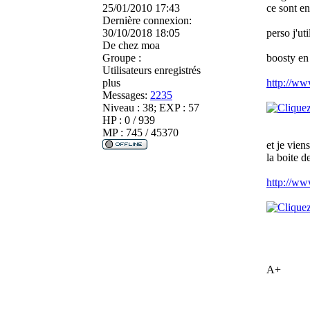
25/01/2010 17:43
ce sont e
Dernière connexion:
30/10/2018 18:05
perso j'ut
De
chez moa
Groupe :
boosty en 
Utilisateurs enregistrés
plus
http://ww
Messages:
2235
Niveau : 38; EXP : 57
HP : 0 / 939
MP : 745 / 45370
et je vien
la boite d
http://ww
A+