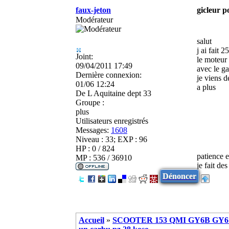
faux-jeton
gicleur p
Modérateur
salut
j ai fait 
Joint:
le moteur 
09/04/2011 17:49
avec le ga
Dernière connexion:
je viens d
01/06 12:24
a plus
De
L Aquitaine dept 33
Groupe :
plus
Utilisateurs enregistrés
Messages:
1608
Niveau : 33; EXP : 96
HP : 0 / 824
patience 
MP : 536 / 36910
je fait de
Dénoncer
Accueil
»
SCOOTER 153 QMI GY6B GY6 