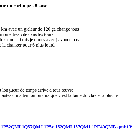
our un carbu pz 28 koso
25 km avec un gicleur de 120 ça change tous
monte très vite dans les tours
lets que j ai mis je rames avec j avance pas
e la changer pour 6 plus lourd
et longueur de temps arrive a tous œuvre
s fautes d inattention on dira que c est la faute du clavier a pluche
1P52QMI 1Q57QMJ 1P5x 152QMI 157QMJ 1PE40QMB qmb13