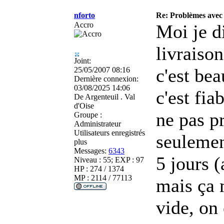
nforto
Re: Problèmes avec 
Accro
Moi je d
livraiso
Joint:
c'est be
25/05/2007 08:16
Dernière connexion:
03/08/2025 14:06
c'est fia
De
Argenteuil . Val
d'Oise
ne pas p
Groupe :
Administrateur
Utilisateurs enregistrés
seulemen
plus
Messages:
6343
5 jours (
Niveau : 55; EXP : 97
HP : 274 / 1374
MP : 2114 / 77113
mais ça m
vide, on