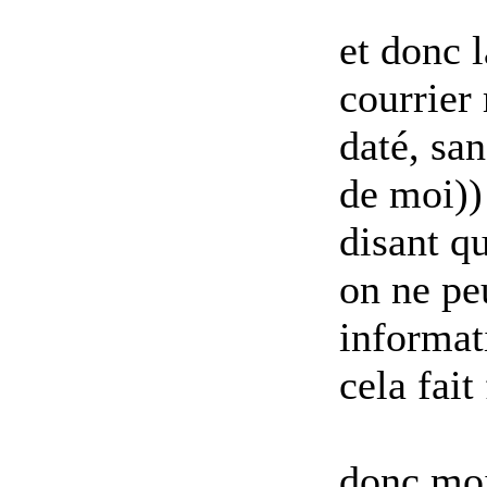
et donc l
courrier
daté, san
de moi))
disant q
on ne peu
informat
cela fait 
donc moi