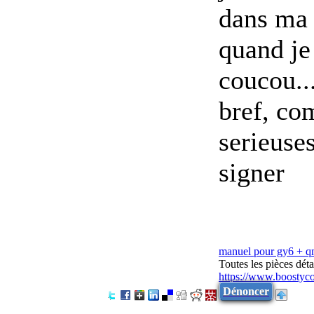
dans ma
quand je 
coucou..
bref, co
serieuses
signer
manuel pour gy6 + 
Toutes les pièces dé
https://www.boostyc
Dénoncer