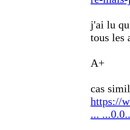
j'ai lu q
tous les 
A+
cas simil
https:/
... ...0.