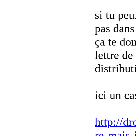
si tu peu
pas dans 
ça te do
lettre d
distribut
ici un ca
http://d
re-mais-