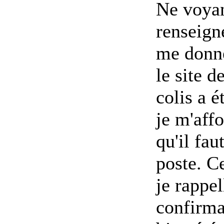
Ne voyan
renseign
me donne
le site d
colis a é
je m'affo
qu'il fau
poste. Ce
je rappel
confirmat