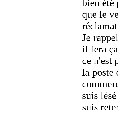
bien été 
que le ve
réclamat
Je rappe
il fera 
ce n'est 
la poste
commerci
suis lésé
suis rete