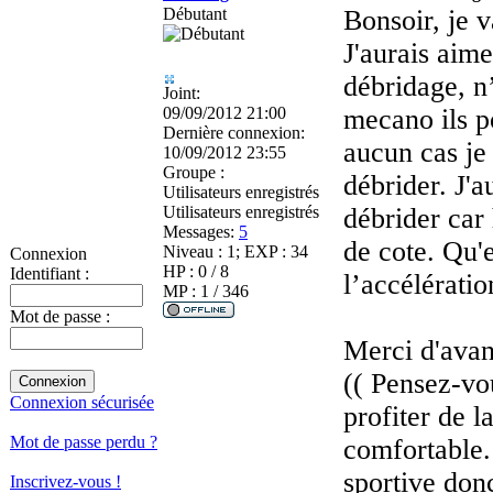
Débutant
Bonsoir, je v
J'aurais aim
débridage, n
Joint:
09/09/2012 21:00
mecano ils p
Dernière connexion:
aucun cas je 
10/09/2012 23:55
Groupe :
débrider. J'a
Utilisateurs enregistrés
Utilisateurs enregistrés
débrider car
Messages:
5
de cote. Qu'e
Niveau : 1; EXP : 34
Connexion
HP : 0 / 8
Identifiant :
l’accélératio
MP : 1 / 346
Mot de passe :
Merci d'avan
(( Pensez-vou
Connexion sécurisée
profiter de l
Mot de passe perdu ?
comfortable.
sportive donc
Inscrivez-vous !