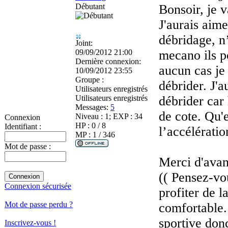
Débutant
Bonsoir, je v
J'aurais aim
débridage, n
Joint:
09/09/2012 21:00
mecano ils p
Dernière connexion:
aucun cas je 
10/09/2012 23:55
Groupe :
débrider. J'a
Utilisateurs enregistrés
Utilisateurs enregistrés
débrider car
Messages:
5
de cote. Qu'e
Niveau : 1; EXP : 34
Connexion
HP : 0 / 8
Identifiant :
l’accélératio
MP : 1 / 346
Mot de passe :
Merci d'avan
(( Pensez-vou
Connexion sécurisée
profiter de l
Mot de passe perdu ?
comfortable.
sportive donc
Inscrivez-vous !