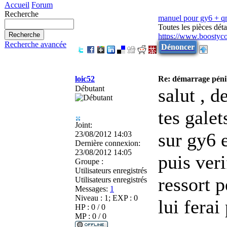
Accueil
Forum
Recherche
manuel pour gy6 + 
Toutes les pièces dé
https://www.boostyc
Recherche avancée
Dénoncer
loic52
Re: démarrage péni
Débutant
salut , 
tes gale
Joint:
sur gy6 
23/08/2012 14:03
Dernière connexion:
23/08/2012 14:05
puis ver
Groupe :
Utilisateurs enregistrés
ressort p
Utilisateurs enregistrés
Messages:
1
Niveau : 1; EXP : 0
lui ferai
HP : 0 / 0
MP : 0 / 0