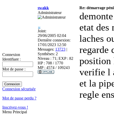
swakk
Re: démarrage péni
Administrateur
demonte 
etat des
Joint:
laches o
29/06/2005 02:04
Dernière connexion:
17/01/2023 12:50
regarde 
Messages:
13723
|
Synthèses:
2
Connexion
position
Niveau : 71; EXP : 82
Identifiant :
HP : 708 / 1770
MP : 4574 / 109243
verifie l
Mot de passe :
et la pip
Connexion sécurisée
regle ens
Mot de passe perdu ?
Inscrivez-vous !
Menu Principal