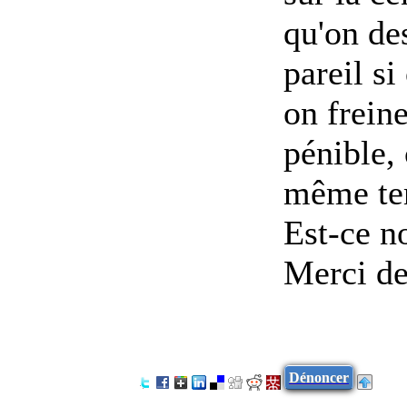
qu'on de
pareil si
on frein
pénible, 
même t
Est-ce n
Merci de
Dénoncer