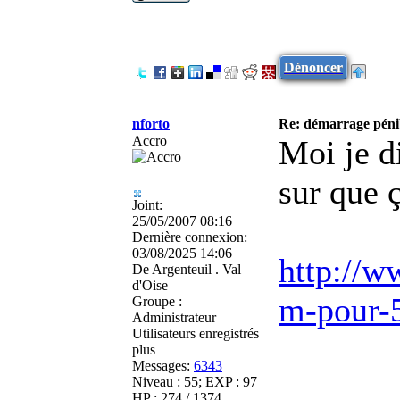
Dénoncer
nforto
Re: démarrage péni
Accro
Moi je d
sur que ç
Joint:
25/05/2007 08:16
Dernière connexion:
03/08/2025 14:06
http://w
De
Argenteuil . Val
d'Oise
m-pour-
Groupe :
Administrateur
Utilisateurs enregistrés
plus
Messages:
6343
Niveau : 55; EXP : 97
HP : 274 / 1374