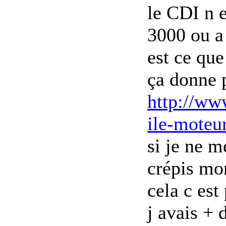
le CDI n e
3000 ou a
est ce que
ça donne 
http://www
ile-moteu
si je ne m
crépis mo
cela c est
j avais + 