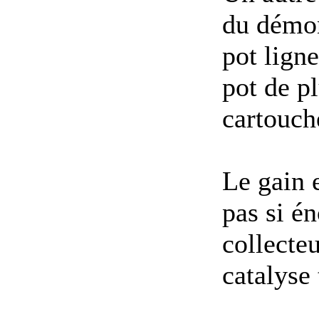
du démon
pot lign
pot de pl
cartouch
Le gain 
pas si é
collecteu
catalyse