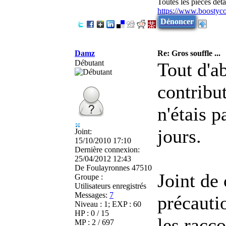
Toutes les pièces dé
https://www.boostyc
Dénoncer
Damz
Re: Gros souffle ...
Débutant
Tout d'a
contribu
n'étais 
jours.
Joint:
15/10/2010 17:10
Dernière connexion:
25/04/2012 12:43
De
Foulayronnes 47510
Joint de 
Groupe :
Utilisateurs enregistrés
Messages:
7
précauti
Niveau : 1; EXP : 60
HP : 0 / 15
les racco
MP : 2 / 697