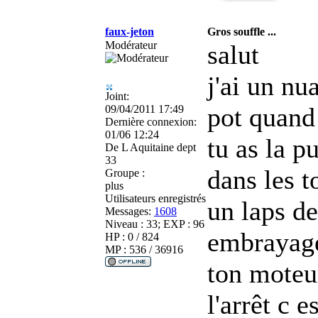
faux-jeton
Gros souffle ...
Modérateur
salut
j'ai un nu
Joint:
pot quand 
09/04/2011 17:49
Dernière connexion:
01/06 12:24
tu as la 
De
L Aquitaine dept
33
dans les 
Groupe :
plus
Utilisateurs enregistrés
un laps d
Messages:
1608
Niveau : 33; EXP : 96
embrayage
HP : 0 / 824
MP : 536 / 36916
ton moteur
l'arrêt c 