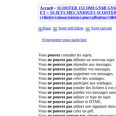
Accueil
»
SCOOTER 153 QMI GY6B GY6 
ET + SUJETS MECANIQUES SCOOTER ch
cylindre/culasse/piston/came/culbuteur/vill
Haut
Sujet précédent
Sujet suivant
S'enregistrer pour participer
Vous
pouvez
consulter les sujets.
Vous
ne pouvez pas
débuter un nouveau sujet.
Vous
ne pouvez pas
répondre aux messages.
Vous
ne pouvez pas
modifier vos messages.
Vous
ne pouvez pas
supprimer vos messages.
Vous
ne pouvez pas
créer des sondages.
Vous
ne pouvez pas
participer aux sondages.
Vous
ne pouvez pas
joindre des fichiers à vos
Vous
ne pouvez pas
publier vos messages sans
Vous
ne pouvez pas
utiliser ce type de sujet.
Vous
ne pouvez pas
utiliser le HTML.
Vous
ne pouvez pas
utiliser une signature dan
Vous
ne pouvez pas
créer un pdf.
Vous
ne pouvez pouvez pas
obtenir une page 