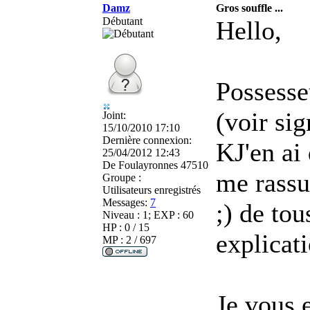
Damz
Gros souffle ...
Débutant
Hello,
Possesse
(voir sig
Joint:
15/10/2010 17:10
Dernière connexion:
KJ'en ai
25/04/2012 12:43
De
Foulayronnes 47510
me rassu
Groupe :
Utilisateurs enregistrés
Messages:
7
;) de tou
Niveau : 1; EXP : 60
HP : 0 / 15
explicati
MP : 2 / 697
Je vous 