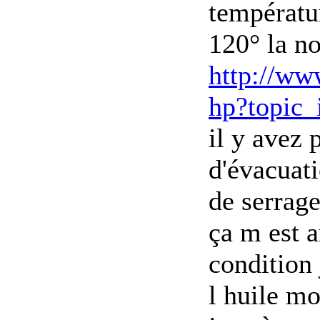
températur
120° la n
http://www
hp?topic
il y avez 
d'évacuati
de serrag
ça m est 
condition 
l huile mo