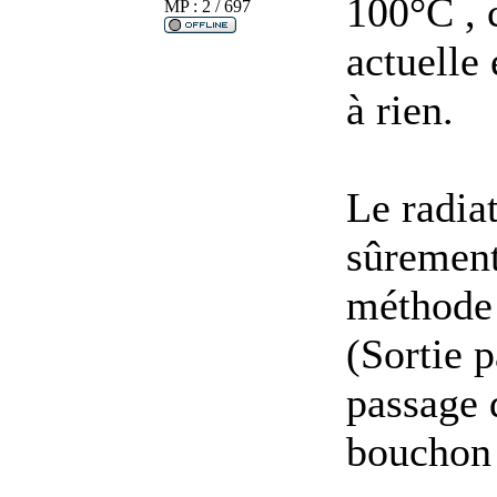
100°C , 
MP : 2 / 697
actuelle
à rien.
Le radiat
sûrement 
méthode 
(Sortie 
passage d
bouchon 