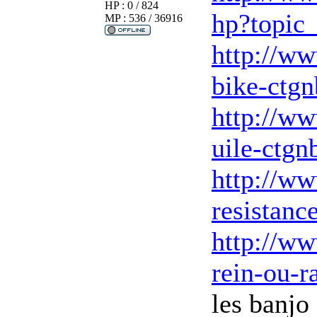
HP : 0 / 824
hp?topic
MP : 536 / 36916
http://ww
bike-ctg
http://ww
uile-ctg
http://www
resistanc
http://www
rein-ou-r
les banjo