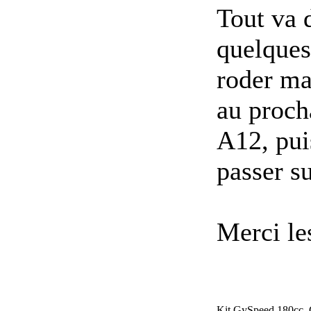
Tout va d
quelques
roder ma
au proch
A12, pui
passer su
Merci les
Kit GySpeed 180cc, 