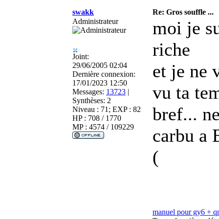
swakk
Re: Gros souffle ...
Administrateur
moi je su
riche
Joint:
et je ne 
29/06/2005 02:04
Dernière connexion:
17/01/2023 12:50
vu ta te
Messages:
13723
|
Synthèses:
2
bref... n
Niveau : 71; EXP : 82
HP : 708 / 1770
MP : 4574 / 109229
carbu 
(
manuel pour gy6 + 