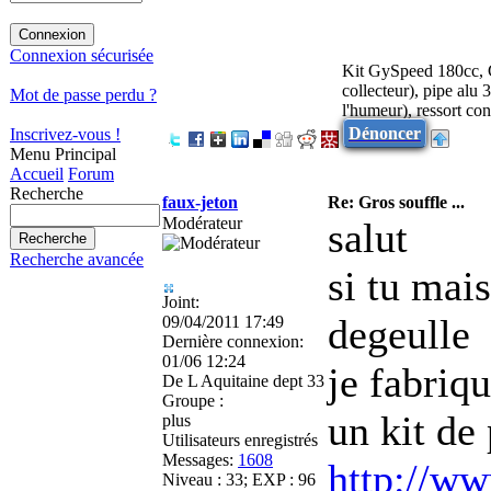
Connexion sécurisée
Kit GySpeed 180cc, 
collecteur), pipe al
Mot de passe perdu ?
l'humeur), ressort co
Dénoncer
Inscrivez-vous !
Menu Principal
Accueil
Forum
Recherche
faux-jeton
Re: Gros souffle ...
Modérateur
salut
Recherche avancée
si tu mai
Joint:
degeulle
09/04/2011 17:49
Dernière connexion:
01/06 12:24
je fabriqu
De
L Aquitaine dept 33
Groupe :
un kit de
plus
Utilisateurs enregistrés
Messages:
1608
http://ww
Niveau : 33; EXP : 96