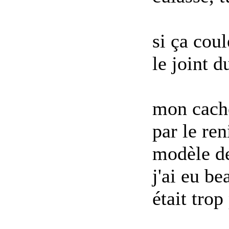
si ça coul
le joint d
mon cache 
par le ren
modèle de
j'ai eu be
était trop