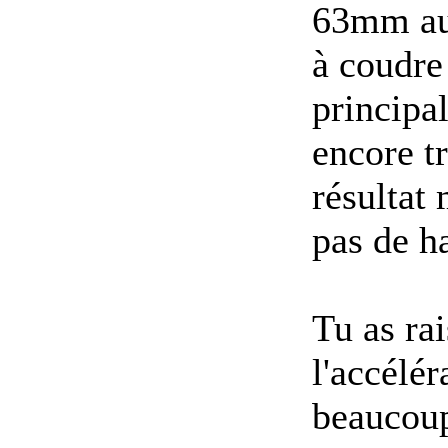
63mm au 
à coudre 
principal
encore t
résultat 
pas de h
Tu as ra
l'accélér
beaucoup