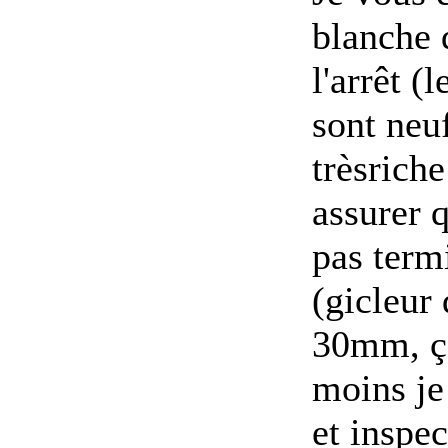
blanche 
l'arrêt (
sont neuf
trèsriche
assurer q
pas term
(gicleur
30mm, ça
moins je 
et inspec