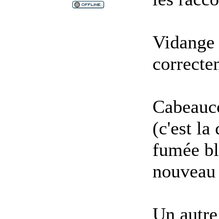
Vidange f
correctem
Ca
beauc
(c'est la
fumée bl
nouveau 
Un autre 