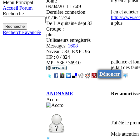
il y en a plus
Joint:
Menu Principal
09/04/2011 17:49
Accueil
Forum
j en et acheter
Dernière connexion:
Recherche
http://www.sco
01/06 12:24
a plus
De
L Aquitaine dept 33
Groupe :
Recherche avancée
plus
Utilisateurs enregistrés
Messages:
1608
Niveau : 33; EXP : 96
HP : 0 / 824
patience et lo
MP : 536 / 36910
je fait des fau
Dénoncer
ANONYME
Re: amortiss
Accro
J'ai été le pr
Mais attention