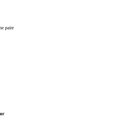
ne paire
eur