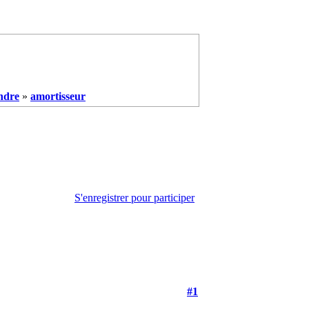
ndre
»
amortisseur
S'enregistrer pour participer
#1