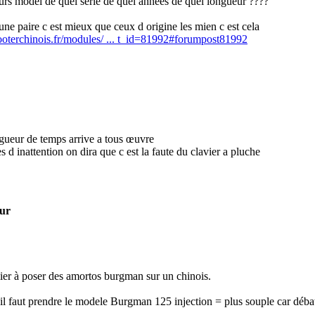
ieurs model de quel serie de quel annees de quel longueur ????
 une paire c est mieux que ceux d origine les mien c est cela
oterchinois.fr/modules/ ... t_id=81992#forumpost81992
ngueur de temps arrive a tous œuvre
tes d inattention on dira que c est la faute du clavier a pluche
eur
emier à poser des amortos burgman sur un chinois.
 il faut prendre le modele Burgman 125 injection = plus souple car déba