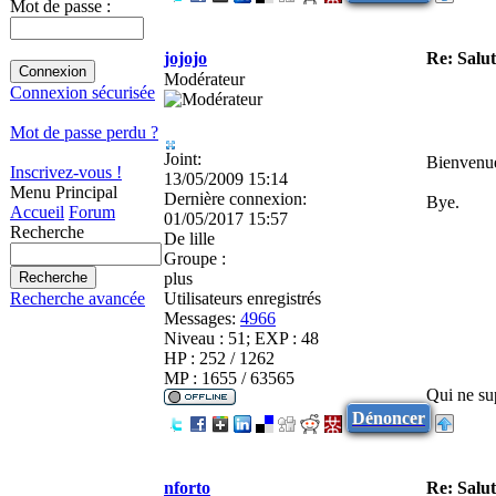
Mot de passe :
jojojo
Re: Salu
Modérateur
Connexion sécurisée
Mot de passe perdu ?
Joint:
Bienvenu
Inscrivez-vous !
13/05/2009 15:14
Menu Principal
Dernière connexion:
Bye.
Accueil
Forum
01/05/2017 15:57
Recherche
De
lille
Groupe :
plus
Utilisateurs enregistrés
Recherche avancée
Messages:
4966
Niveau : 51; EXP : 48
HP : 252 / 1262
MP : 1655 / 63565
Qui ne sup
Dénoncer
nforto
Re: Salu