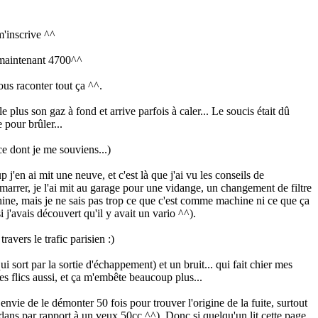
 m'inscrive ^^
m, maintenant 4700^^
ous raconter tout ça ^^.
le plus son gaz à fond et arrive parfois à caler... Le soucis était dû
 pour brûler...
 ce dont je me souviens...)
 j'en ai mit une neuve, et c'est là que j'ai vu les conseils de
démarrer, je l'ai mit au garage pour une vidange, un changement de filtre
achine, mais je ne sais pas trop ce que c'est comme machine ni ce que ça
 j'avais découvert qu'il y avait un vario ^^).
ravers le trafic parisien :)
sort par la sortie d'échappement) et un bruit... qui fait chier mes
es flics aussi, et ça m'embête beaucoup plus...
p envie de le démonter 50 fois pour trouver l'origine de la fuite, surtout
edans par rapport à un veux 50cc ^^). Donc si quelqu'un lit cette page,