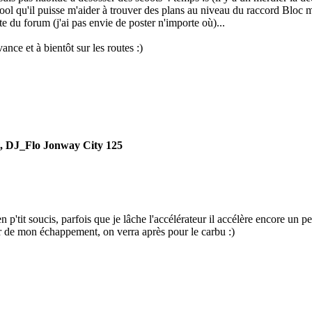
cool qu'il puisse m'aider à trouver des plans au niveau du raccord Bloc
te du forum (j'ai pas envie de poster n'importe où)...
ance et à bientôt sur les routes :)
t, DJ_Flo Jonway City 125
n p'tit soucis, parfois que je lâche l'accélérateur il accélère encore un p
 de mon échappement, on verra après pour le carbu :)