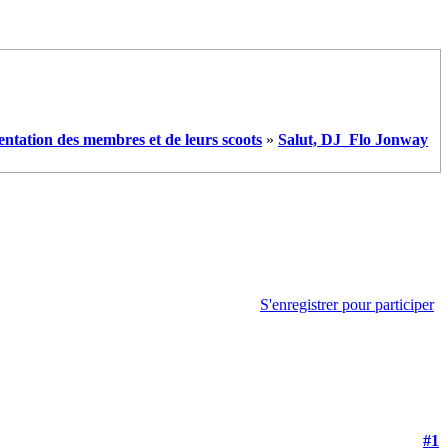
entation des membres et de leurs scoots
»
Salut, DJ_Flo Jonway
S'enregistrer pour participer
#1