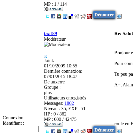
MP : 1 / 114
Dénoncer
taz189
Re: Salu
Modérateur
Bonjour e
Joint:
Pour comme
01/10/2009 10:55
Dernière connexion:
Tu peu pa
07/01/2015 18:47
De
auxerre
A+, Alain
Groupe :
plus
Utilisateurs enregistrés
Messages:
1802
Niveau : 35; EXP : 51
HP : 0 / 862
Connexion
MP : 600 / 42475
Identifiant :
roule en
Dénoncer