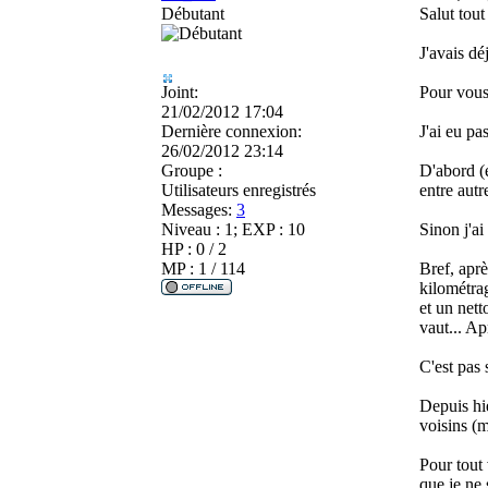
Débutant
Salut tout
J'avais dé
Joint:
Pour vous 
21/02/2012 17:04
Dernière connexion:
J'ai eu pa
26/02/2012 23:14
Groupe :
D'abord (e
Utilisateurs enregistrés
entre autr
Messages:
3
Niveau : 1; EXP : 10
Sinon j'ai
HP : 0 / 2
MP : 1 / 114
Bref, aprè
kilométrag
et un nett
vaut... Ap
C'est pas 
Depuis hie
voisins (m
Pour tout 
que je ne 