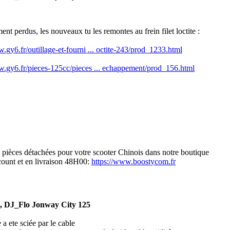
nt perdus, les nouveaux tu les remontes au frein filet loctite :
.gy6.fr/outillage-et-fourni ... octite-243/prod_1233.html
w.gy6.fr/pieces-125cc/pieces ... echappement/prod_156.html
s pièces détachées pour votre scooter Chinois dans notre boutique
scount et en livraison 48H00:
https://www.boostycom.fr
t, DJ_Flo Jonway City 125
 a ete sciée par le cable