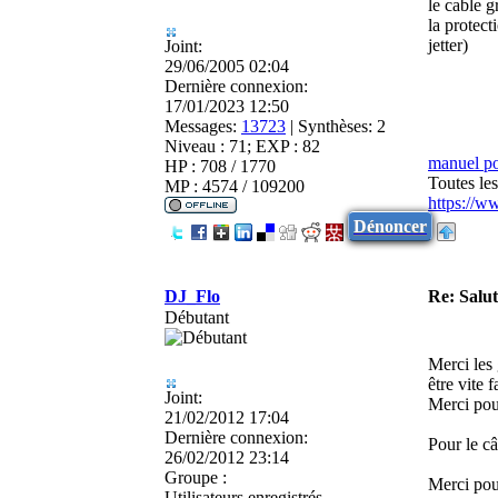
le cable g
la protect
jetter)
Joint:
29/06/2005 02:04
Dernière connexion:
17/01/2023 12:50
Messages:
13723
|
Synthèses:
2
Niveau : 71; EXP : 82
manuel p
HP : 708 / 1770
Toutes le
MP : 4574 / 109200
https://w
Dénoncer
DJ_Flo
Re: Salu
Débutant
Merci les 
être vite 
Joint:
Merci pour
21/02/2012 17:04
Dernière connexion:
Pour le câ
26/02/2012 23:14
Groupe :
Merci pour
Utilisateurs enregistrés