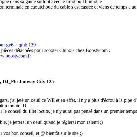
rippe dans sa gaine surtout avec le froid ou l humidité
ion terminale en caoutchouc du cable s est cassée et viens de temps a au
our gy6 + qmb 139
s pièces détachées pour scooter Chinois chez Boostycom :
ww.boostycom.fr
t, DJ_Flo Jonway City 125
gars, j'ai jeté un oeuil ce WE et en effet, il n'y a plus d'écrou à la pipe
fait remonté :D
 le conseil du filet loctite, je n'y aurai pas pensé dans un premier temps
ble, je jetterai un oeuil quand je rêglerai mon ralenti ;)
 vos bon conseil, et @ bientôt sur le site ;)