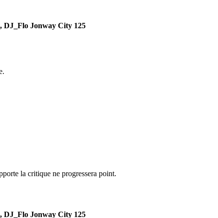
t, DJ_Flo Jonway City 125
e.
porte la critique ne progressera point.
t, DJ_Flo Jonway City 125