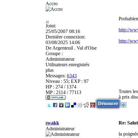
Accro
Probableme
Joint:
http://www
25/05/2007 08:16
Dernière connexion:
http://ww
03/08/2025 14:06
De
Argenteuil . Val d'Oise
Groupe :
Administrateur
Utilisateurs enregistrés
plus
Messages:
6343
Niveau : 55; EXP : 97
HP : 274 / 1374
Toutes le
MP : 2114 / 77113
à prix di
Dénoncer
swakk
Re: Salu
Administrateur
la poignée