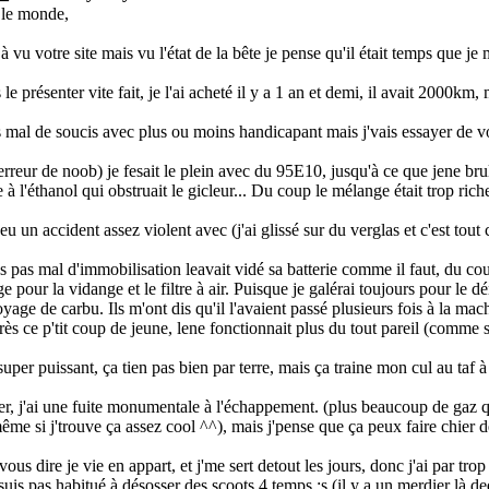
 le monde,
jà vu votre site mais vu l'état de la bête je pense qu'il était temps que je
le présenter vite fait, je l'ai acheté il y a 1 an et demi, il avait 2000k
s mal de soucis avec plus ou moins handicapant mais j'vais essayer de v
rreur de noob) je fesait le plein avec du 95E10, jusqu'à ce que je
ne bru
e à l'éthanol qui obstruait le gicleur... Du coup le mélange était trop riche
 eu un accident assez violent avec (j'ai glissé sur du verglas et c'est tout
s pas mal d'immobilisation le
avait vidé sa batterie comme il faut, du coup
e pour la vidange et le filtre à air. Puisque je galérai toujours pour le 
oyage de carbu. Ils m'ont dis qu'il l'avaient passé plusieurs fois à la m
rès ce p'tit coup de jeune, le
ne fonctionnait plus du tout pareil (comme si
super puissant, ça tien pas bien par terre, mais ça traine mon cul au taf à t
r, j'ai une fuite monumentale à l'échappement. (plus beaucoup de gaz qui 
ême si j'trouve ça assez cool ^^), mais j'pense que ça peux faire chier d
vous dire je vie en appart, et j'me sert de
tout les jours, donc j'ai par tro
suis pas habitué à désosser des scoots 4 temps :s (il y a un merdier là d