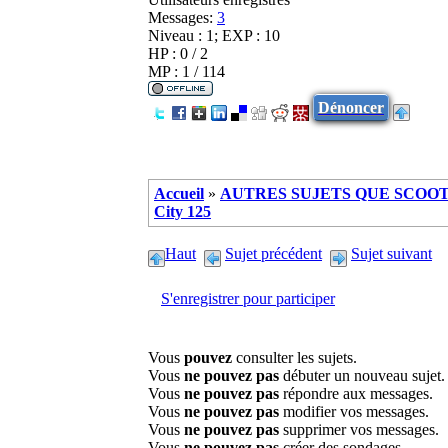
Messages:
3
Niveau : 1; EXP : 10
HP : 0 / 2
MP : 1 / 114
Dénoncer
Accueil
»
AUTRES SUJETS QUE SCOOTE
City 125
Haut
Sujet précédent
Sujet suivant
S'enregistrer pour participer
Vous
pouvez
consulter les sujets.
Vous
ne pouvez pas
débuter un nouveau sujet.
Vous
ne pouvez pas
répondre aux messages.
Vous
ne pouvez pas
modifier vos messages.
Vous
ne pouvez pas
supprimer vos messages.
Vous
ne pouvez pas
créer des sondages.