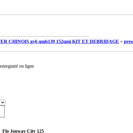
R CHINOIS gy6 qmb139 152qmi KIT ET DEBRIDAGE
»
pres
enregistré en ligne
J_Flo Jonway City 125