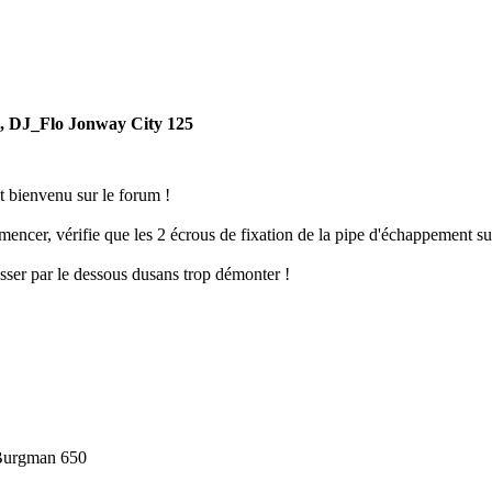
t, DJ_Flo Jonway City 125
t bienvenu sur le forum !
ncer, vérifie que les 2 écrous de fixation de la pipe d'échappement sur
sser par le dessous du
sans trop démonter !
 Burgman 650