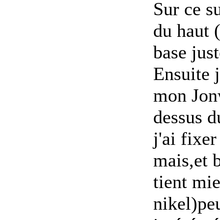
Sur ce su
du haut (
base just
Ensuite 
mon Jonw
dessus du
j'ai fixe
mais,et 
tient mi
nikel)peu