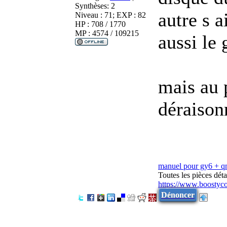
Synthèses:
2
autre s a
Niveau : 71; EXP : 82
HP : 708 / 1770
MP : 4574 / 109215
aussi le 
mais au 
déraison
manuel pour gy6 + 
Toutes les pièces dé
https://www.boostyc
Dénoncer