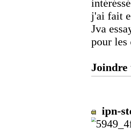
intéréssé
j'ai fai
Jva essa
pour les 
Joindre 
ipn-st