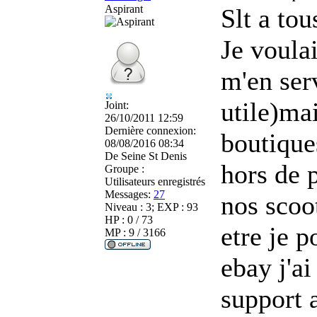
Aspirant
Slt a tou
Je voula
m'en serv
utile)ma
Joint:
26/10/2011 12:59
Dernière connexion:
boutiques
08/08/2016 08:34
De
Seine St Denis
hors de 
Groupe :
Utilisateurs enregistrés
Messages:
27
nos scoo
Niveau : 3; EXP : 93
HP : 0 / 73
etre je 
MP : 9 / 3166
ebay j'a
support 