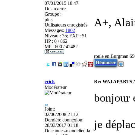
07/01/2015 18:47
De
auxerre
Groupe :
A+, Alai
plus
Utilisateurs enregistrés
Messages:
1802
Niveau : 35; EXP : 51
HP : 0 / 862
MP : 600 / 42482
roule en Burgman 65
Dénoncer
erick
Re: WATAPARTS / P
Modérateur
bonjour 
Joint:
02/06/2008 21:12
Dernière connexion:
je dépla
28/03/2017 01:18
De
cannes-mandelieu la