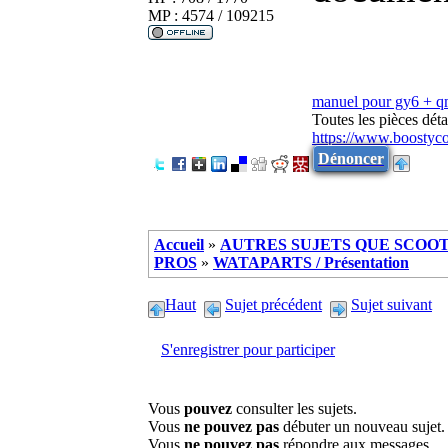
MP : 4574 / 109215
manuel pour gy6 + 
Toutes les pièces dé
https://www.boostyc
Dénoncer
Accueil
»
AUTRES SUJETS QUE SCOOTE
PROS
»
WATAPARTS / Présentation
Haut
Sujet précédent
Sujet suivant
S'enregistrer pour participer
Vous
pouvez
consulter les sujets.
Vous
ne pouvez pas
débuter un nouveau sujet.
Vous
ne pouvez pas
répondre aux messages.