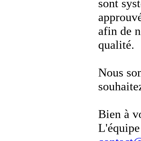
sont sys
approuvé
afin de 
qualité.
Nous som
souhaite
Bien à v
L'équip