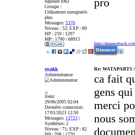
pro
napoule (06)
Groupe :
Utilisateurs enregistrés
plus
Messages:
5370
Niveau : 52; EXP : 89
HP : 259 / 1297
MP : 1790 / 68915
http://imageshack.co
Dénoncer
swakk
Re: WATAPARTS / P
Administrateur
ca fait 
gens qui 
Joint:
merci pou
29/06/2005 02:04
Dernière connexion:
17/01/2023 12:50
nous som
Messages:
13723
|
Synthèses:
2
document
Niveau : 71; EXP : 82
HP : 708 / 1770