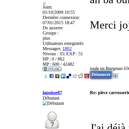
Joint:
01/10/2009 10:55
Dernière connexion:
Merci jo
07/01/2015 18:47
De
auxerre
Groupe :
plus
Utilisateurs enregistrés
Messages:
1802
Niveau : 35; EXP : 51
HP : 0 / 862
MP : 600 / 42482
roule en Burgman 65
Dénoncer
lapoisse87
Re: pièce carrosseri
Débutant
J'ai déjà