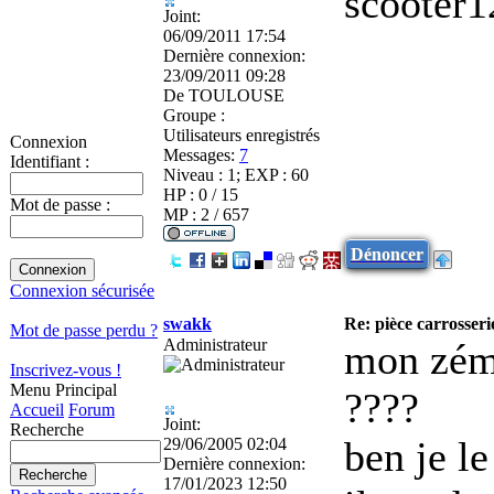
scooter1
Joint:
06/09/2011 17:54
Dernière connexion:
23/09/2011 09:28
De
TOULOUSE
Groupe :
Utilisateurs enregistrés
Connexion
Messages:
7
Identifiant :
Niveau : 1; EXP : 60
HP : 0 / 15
Mot de passe :
MP : 2 / 657
Dénoncer
Connexion sécurisée
swakk
Re: pièce carrosseri
Mot de passe perdu ?
Administrateur
mon zémo
Inscrivez-vous !
Menu Principal
????
Accueil
Forum
Joint:
Recherche
ben je l
29/06/2005 02:04
Dernière connexion:
17/01/2023 12:50