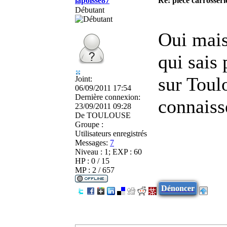
lapoisse87
Re: pièce carrosseri
Débutant
Oui mais
qui sais
sur Toulo
Joint:
06/09/2011 17:54
Dernière connexion:
connaisse
23/09/2011 09:28
De
TOULOUSE
Groupe :
Utilisateurs enregistrés
Messages:
7
Niveau : 1; EXP : 60
HP : 0 / 15
MP : 2 / 657
Dénoncer