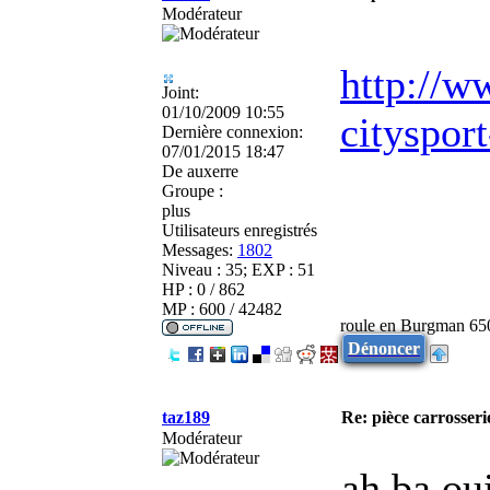
Modérateur
http://w
Joint:
01/10/2009 10:55
cityspor
Dernière connexion:
07/01/2015 18:47
De
auxerre
Groupe :
plus
Utilisateurs enregistrés
Messages:
1802
Niveau : 35; EXP : 51
HP : 0 / 862
MP : 600 / 42482
roule en Burgman 65
Dénoncer
taz189
Re: pièce carrosseri
Modérateur
ah ba ou