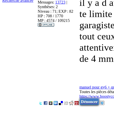
il y a d 
Recherche avancée
Messages:
13723
|
Synthèses:
2
te limit
Niveau : 71; EXP : 82
HP : 708 / 1770
MP : 4574 / 109215
garagist
tout ceux
attentive
de 4 mm.
manuel pour gy6 + 
Toutes les pièces dé
https://www.boostyc
Dénoncer