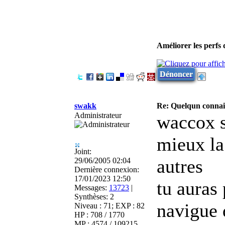
Améliorer les perfs
Dénoncer
swakk
Re: Quelqun connait
Administrateur
waccox s
mieux la
Joint:
autres
29/06/2005 02:04
Dernière connexion:
17/01/2023 12:50
tu auras
Messages:
13723
|
Synthèses:
2
navigue 
Niveau : 71; EXP : 82
HP : 708 / 1770
MP : 4574 / 109215