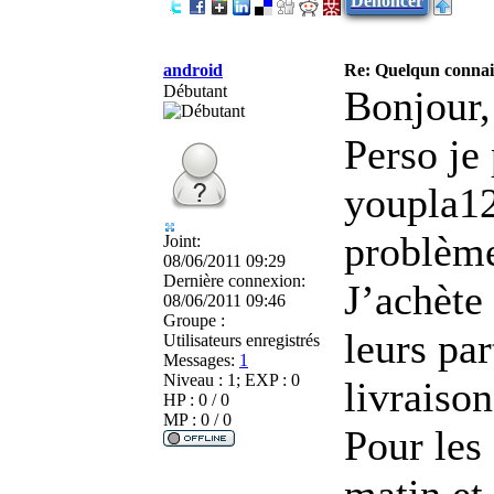
Dénoncer
android
Re: Quelqun connait
Débutant
Bonjour,
Perso je
youpla12
problème
Joint:
08/06/2011 09:29
Dernière connexion:
J’achète
08/06/2011 09:46
Groupe :
leurs par
Utilisateurs enregistrés
Messages:
1
Niveau : 1; EXP : 0
livraiso
HP : 0 / 0
MP : 0 / 0
Pour les
matin et