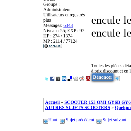
Groupe :
Administrateur
Utilisateurs enregistrés
encule l
plus
Messages:
6343
encule l
Niveau : 55; EXP : 97
HP : 274 / 1374
MP : 2114 / 77124
Toutes les pièces dét
à prix discount et en
Dénoncer
Accueil
»
SCOOTER 153 QMI GY6B GY6 
AUTRES SUJETS SCOOTERS
»
Quelqun
Haut
Sujet précédent
Sujet suivant