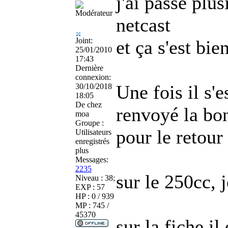
j'ai passé plu
netcast
Joint:
et ça s'est bie
25/01/2010
17:43
Dernière
connexion:
Une fois il s'
30/10/2018
18:05
De
chez
renvoyé la bo
moa
Groupe :
pour le retour
Utilisateurs
enregistrés
plus
Messages:
2235
sur le 250cc, j
Niveau : 38;
EXP : 57
HP : 0 / 939
MP : 745 /
45370
sur la fiche il