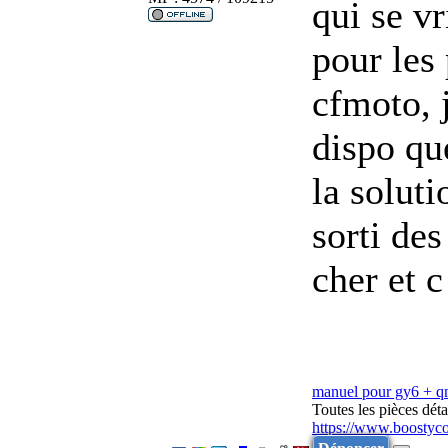
qui se vri
pour les 
cfmoto, j
dispo que
la soluti
sorti des
cher et c
manuel pour gy6 + 
Toutes les pièces dé
https://www.boostyc