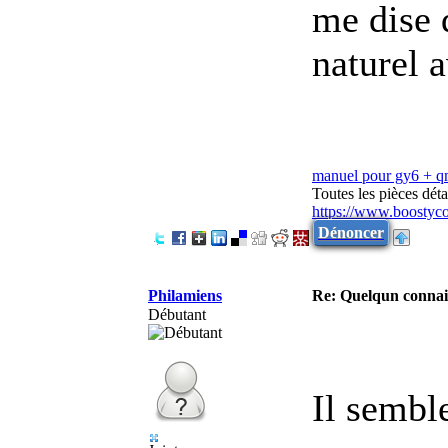
me dise 
naturel a
manuel pour gy6 + 
Toutes les pièces dé
https://www.boostyc
Dénoncer
Philamiens
Re: Quelqun connait
Débutant
Il sembl