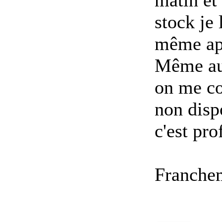
stock je 
même apr
Même au 
on me co
non disp
c'est pro
Franchem