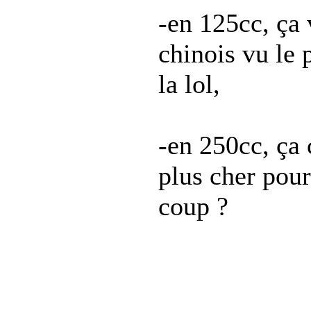
-en 125cc, ça 
chinois vu le 
la lol,
-en 250cc, ça
plus cher pour
coup ?