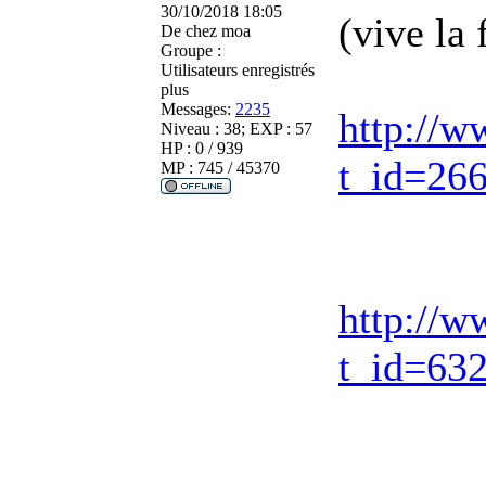
30/10/2018 18:05
(vive la
De
chez moa
Groupe :
Utilisateurs enregistrés
plus
Messages:
2235
http://w
Niveau : 38; EXP : 57
HP : 0 / 939
t_id=26
MP : 745 / 45370
http://w
t_id=63